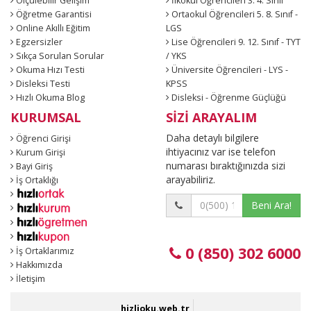
Ölçülebilir Gelişim
İlkokul Öğrencileri 3. 4. Sınıf
Öğretme Garantisi
Ortaokul Öğrencileri 5. 8. Sınıf -
Online Akıllı Eğitim
LGS
Egzersizler
Lise Öğrencileri 9. 12. Sınıf - TYT
Sıkça Sorulan Sorular
/ YKS
Okuma Hızı Testi
Üniversite Öğrencileri - LYS -
Disleksi Testi
KPSS
Hızlı Okuma Blog
Disleksi - Öğrenme Güçlüğü
KURUMSAL
SİZİ ARAYALIM
Daha detaylı bilgilere
Öğrenci Girişi
ihtiyacınız var ise telefon
Kurum Girişi
numarası bıraktığınızda sizi
Bayi Giriş
arayabiliriz.
İş Ortaklığı
Beni Ara!
0 (850) 302 6000
İş Ortaklarımız
Hakkımızda
İletişim
hizlioku.web.tr