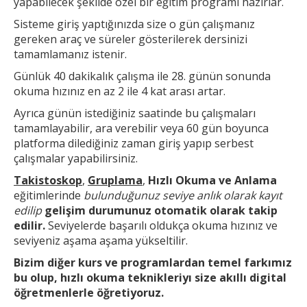
yapabilecek şekilde özel bir eğitim programı hazırlar.
Sisteme giriş yaptığınızda size o gün çalışmanız
gereken araç ve süreler gösterilerek dersinizi
tamamlamanız istenir.
Günlük 40 dakikalık çalışma ile 28. günün sonunda
okuma hızınız en az 2 ile 4 kat arası artar.
Ayrıca günün
istediğiniz saatinde bu çalışmaları
tamamlayabilir, ara verebilir veya 60 gün boyunca
platforma dilediğiniz zaman giriş yapıp serbest
çalışmalar yapabilirsiniz.
Takistoskop
,
Gruplama
,
Hızlı Okuma ve Anlama
eğitimlerinde
bulunduğunuz seviye anlık olarak kayıt
edilip
gelişim durumunuz otomatik olarak takip
edilir.
Seviyelerde başarılı oldukça okuma hızınız ve
seviyeniz aşama aşama yükseltilir.
Bizim diğer kurs ve
programlardan temel farkımız
bu olup,
hızlı okuma teknikleri
yı size akıllı digital
öğretmenlerle öğretiyoruz.