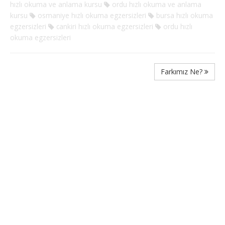
hızlı okuma ve anlama kursu
ordu hızlı okuma ve anlama
kursu
osmaniye hızlı okuma egzersizleri
bursa hızlı okuma
egzersizleri
cankiri hızlı okuma egzersizleri
ordu hızlı
okuma egzersizleri
Farkımız Ne?