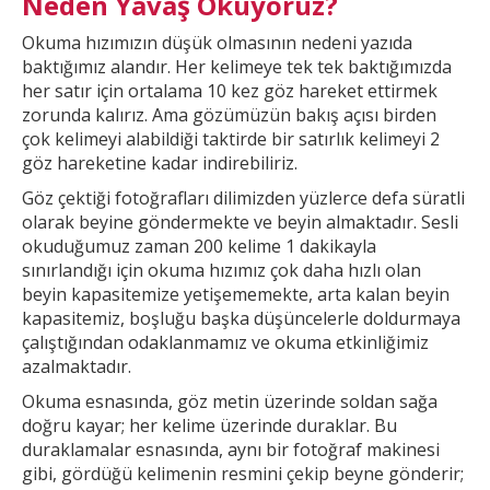
Neden Yavaş Okuyoruz?
Okuma hızımızın düşük olmasının nedeni yazıda
baktığımız alandır. Her
kelimeye tek tek baktığımızda
her satır için ortalama 10 kez göz hareket ettirmek
zorunda kalırız. Ama gözümüzün bakış açısı birden
çok kelimeyi alabildiği taktirde bir
satırlık kelimeyi 2
göz hareketine kadar indirebiliriz.
Göz çektiği fotoğrafları dilimizden yüzlerce defa süratli
olarak beyine göndermekte ve beyin almaktadır. Sesli
okuduğumuz zaman 200 kelime 1
dakikayla
sınırlandığı için okuma hızımız çok daha hızlı olan
beyin kapasitemize yetişememekte, arta kalan beyin
kapasitemiz, boşluğu başka düşüncelerle doldurmaya
çalıştığından odaklanmamız ve okuma etkinliğimiz
azalmaktadır.
Okuma esnasında, göz metin üzerinde soldan sağa
doğru kayar; her kelime üzerinde duraklar. Bu
duraklamalar esnasında, aynı bir fotoğraf makinesi
gibi, gördüğü kelimenin resmini çekip
beyne gönderir;