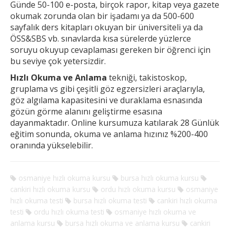
Günde 50-100 e-posta, birçok rapor, kitap veya gazete
okumak
zorunda olan bir işadamı ya da 500-600
sayfalık ders kitapları okuyan bir üniversiteli ya da
ÖSS&SBS vb. sınavlarda kısa sürelerde yüzlerce
soruyu okuyup cevaplaması gereken
bir öğrenci için
bu seviye çok yetersizdir.
Hızlı Okuma ve Anlama
tekniği, takistoskop,
gruplama vs gibi çeşitli göz egzersizleri araçlarıyla,
göz algılama kapasitesini ve duraklama esnasında
gözün görme alanını geliştirme esasına
dayanmaktadır. Online kursumuza katılarak 28 Günlük
eğitim sonunda, okuma ve anlama hızınız %200-400
oranında yükselebilir.
osmaniye hızlı okuma kursu
bursa hızlı okuma kursu
cankiri hızlı okuma kursu
ordu hızlı okuma kursu
osmaniye
hızlı okuma testi
bursa hızlı okuma testi
cankiri hızlı okuma
testi
ordu hızlı okuma testi
osmaniye hızlı okuma ve
anlama kursu
bursa hızlı okuma ve anlama kursu
cankiri