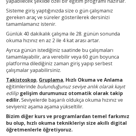
yapabilecek şekilde özel bir eğitim programı hazırlar.
Sisteme giriş yaptığınızda size o gün çalışmanız
gereken araç ve süreler gösterilerek dersinizi
tamamlamanız istenir.
Günlük 40 dakikalık çalışma ile 28. günün sonunda
okuma hızınız en az 2 ile 4 kat arası artar.
Ayrıca günün
istediğiniz saatinde bu çalışmaları
tamamlayabilir, ara verebilir veya 60 gün boyunca
platforma dilediğiniz zaman giriş yapıp serbest
çalışmalar yapabilirsiniz.
Takistoskop
,
Gruplama
,
Hızlı Okuma ve Anlama
eğitimlerinde
bulunduğunuz seviye anlık olarak kayıt
edilip
gelişim durumunuz otomatik olarak takip
edilir.
Seviyelerde başarılı oldukça okuma hızınız ve
seviyeniz aşama aşama yükseltilir.
Bizim diğer kurs ve
programlardan temel farkımız
bu olup,
hızlı okuma teknikleri
yı size akıllı digital
öğretmenlerle öğretiyoruz.