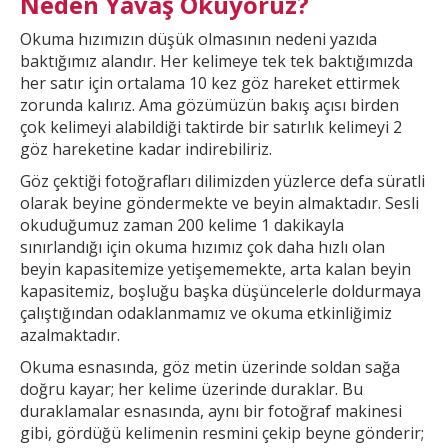
Neden Yavaş Okuyoruz?
Okuma hızımızın düşük olmasının nedeni yazıda
baktığımız alandır. Her
kelimeye tek tek baktığımızda
her satır için ortalama 10 kez göz hareket ettirmek
zorunda kalırız. Ama gözümüzün bakış açısı birden
çok kelimeyi alabildiği taktirde bir
satırlık kelimeyi 2
göz hareketine kadar indirebiliriz.
Göz çektiği fotoğrafları dilimizden yüzlerce defa süratli
olarak beyine göndermekte ve beyin almaktadır. Sesli
okuduğumuz zaman 200 kelime 1
dakikayla
sınırlandığı için okuma hızımız çok daha hızlı olan
beyin kapasitemize yetişememekte, arta kalan beyin
kapasitemiz, boşluğu başka düşüncelerle doldurmaya
çalıştığından odaklanmamız ve okuma etkinliğimiz
azalmaktadır.
Okuma esnasında, göz metin üzerinde soldan sağa
doğru kayar; her kelime üzerinde duraklar. Bu
duraklamalar esnasında, aynı bir fotoğraf makinesi
gibi, gördüğü kelimenin resmini çekip
beyne gönderir;