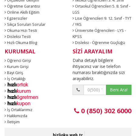
Ölçülebilir Gelişim
İlkokul Öğrencileri 3. 4. Sınıf
Öğretme Garantisi
Ortaokul Öğrencileri 5. 8. Sınıf -
Online Akıllı Eğitim
LGS
Egzersizler
Lise Öğrencileri 9. 12. Sınıf - TYT
Sıkça Sorulan Sorular
/ YKS
Okuma Hızı Testi
Üniversite Öğrencileri - LYS -
Disleksi Testi
KPSS
Hızlı Okuma Blog
Disleksi - Öğrenme Güçlüğü
KURUMSAL
SİZİ ARAYALIM
Daha detaylı bilgilere
Öğrenci Girişi
ihtiyacınız var ise telefon
Kurum Girişi
numarası bıraktığınızda sizi
Bayi Giriş
arayabiliriz.
İş Ortaklığı
Beni Ara!
0 (850) 302 6000
İş Ortaklarımız
Hakkımızda
İletişim
hizlioku.web.tr