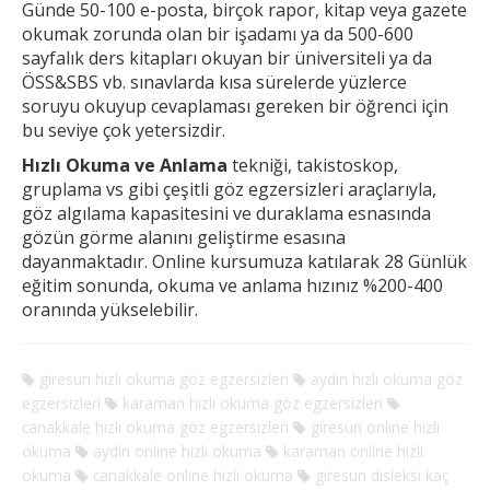
Günde 50-100 e-posta, birçok rapor, kitap veya gazete
okumak
zorunda olan bir işadamı ya da 500-600
sayfalık ders kitapları okuyan bir üniversiteli ya da
ÖSS&SBS vb. sınavlarda kısa sürelerde yüzlerce
soruyu okuyup cevaplaması gereken
bir öğrenci için
bu seviye çok yetersizdir.
Hızlı Okuma ve Anlama
tekniği, takistoskop,
gruplama vs gibi çeşitli göz egzersizleri araçlarıyla,
göz algılama kapasitesini ve duraklama esnasında
gözün görme alanını geliştirme esasına
dayanmaktadır. Online kursumuza katılarak 28 Günlük
eğitim sonunda, okuma ve anlama hızınız %200-400
oranında yükselebilir.
giresun hızlı okuma göz egzersizleri
aydin hızlı okuma göz
egzersizleri
karaman hızlı okuma göz egzersizleri
canakkale hızlı okuma göz egzersizleri
giresun online hizli
okuma
aydin online hizli okuma
karaman online hizli
okuma
canakkale online hizli okuma
giresun disleksi kaç