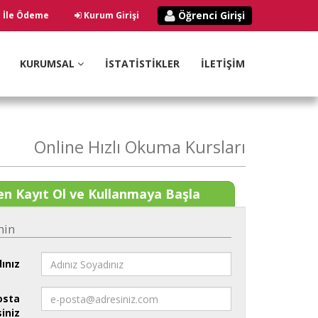
Öğrenci Girişi
ı İle Ödeme
Kurum Girişi
KURUMSAL
İSTATİSTİKLER
İLETİŞİM
Online Hızlı Okuma Kursları
n Kayıt Ol ve Kullanmaya Başla
nin
ınız
osta
iniz