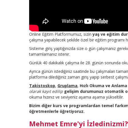
Online Eğitim Platformumuz, sizin
yaş ve eğitim d
çalışma yapabilecek şekilde özel bir eğitim programı ha
Sisteme giriş yaptığınızda size o gün çalışmanız gereke
tamamlamanız istenir.
Günlük 40 dakikalık çalışma ile 28. günün sonunda okuma
Ayrıca günün istediğiniz saatinde bu çalışmaları tamam
platforma dilediğiniz zaman giriş yapıp serbest çalışmal
Takistoskop
,
Gruplama
,
Hızlı Okuma ve Anlama
olarak kayıt edilip
gelişim durumunuz otomatik ola
okuma hızınız ve seviyeniz aşama aşama yükseltilir.
Bizim diğer kurs ve programlardan temel farkım
öğretmenlerle öğretiyoruz.
Mehmet Emre'yi İzledinizmi?