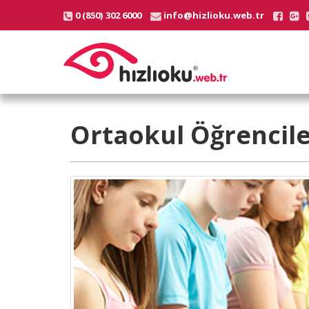
0 (850) 302 6000
info@hizlioku.web.tr
Ortaokul Öğrencileri