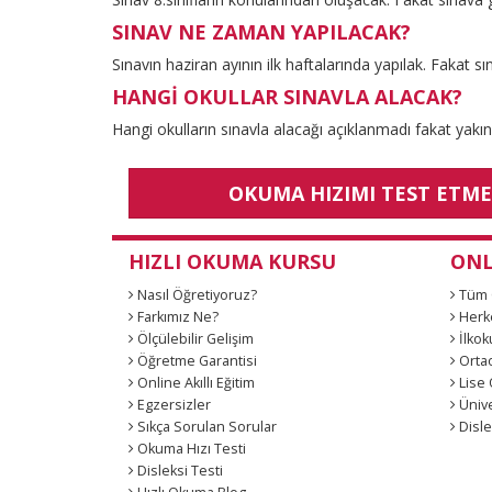
SINAV NE ZAMAN YAPILACAK?
Sınavın haziran ayının ilk haftalarında yapılak. Fakat s
HANGİ OKULLAR SINAVLA ALACAK?
Hangi okulların sınavla alacağı açıklanmadı fakat yakın
OKUMA HIZIMI TEST ETM
HIZLI OKUMA KURSU
ONL
Nasıl Öğretiyoruz?
Tüm 
Farkımız Ne?
Herke
Ölçülebilir Gelişim
İlkoku
Öğretme Garantisi
Ortaok
Online Akıllı Eğitim
Lise Ö
Egzersizler
Ünive
Sıkça Sorulan Sorular
Disle
Okuma Hızı Testi
Disleksi Testi