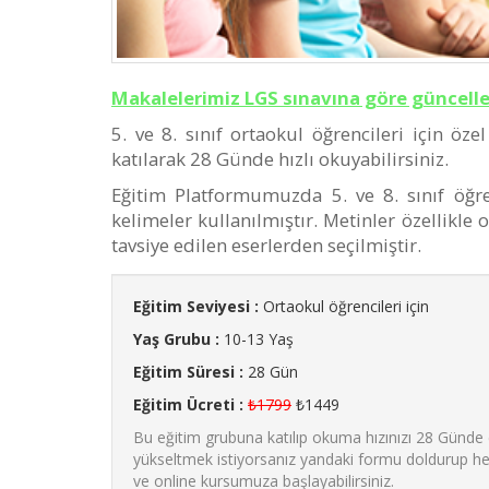
Makalelerimiz LGS sınavına göre güncell
5. ve 8. sınıf ortaokul öğrencileri için öz
katılarak 28 Günde hızlı okuyabilirsiniz.
Eğitim Platformumuzda 5. ve 8. sınıf öğre
kelimeler kullanılmıştır. Metinler özellikle 
tavsiye edilen eserlerden seçilmiştir.
Eğitim Seviyesi :
Ortaokul öğrencileri için
Yaş Grubu :
10-13 Yaş
Eğitim Süresi :
28 Gün
Eğitim Ücreti :
₺1799
₺1449
Bu eğitim grubuna katılıp okuma hızınızı 28 Günde 
yükseltmek istiyorsanız yandaki formu doldurup hem
ve online kursumuza başlayabilirsiniz.