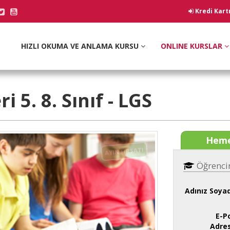
Kredi Kart
HIZLI OKUMA VE ANLAMA KURSU
ONLINE KURSLAR
 5. 8. Sınıf - LGS
Heme
AYIN FIRSATI
Öğrenci
Adınız Soyad
E-P
Adres