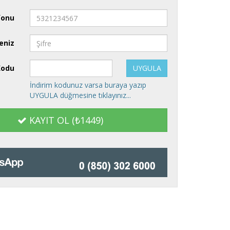
fonu
reniz
Kodu
İndirim kodunuz varsa buraya yazıp
UYGULA düğmesine tıklayınız...
KAYIT OL (
₺1449
)