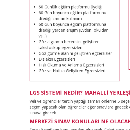
60 Günlük eğitim platformu üyeliği
60 Gün boyunca eğitim platformunu
dilediği zaman kullanım
60 Gün boyunca eğitim platformuna
dilediği yerden erişim (Evden, okuldan
vs...)
Göz algılama becerisini geliştiren
takistoskop egzersizleri
Göz görme alanını geliştiren egzersizler
Disleksi Egzersizleri
Hızlı Okuma ve Anlama Egzersizleri
Göz ve Hafıza Geliştiren Egzersizleri
LGS SİSTEMİ NEDİR? MAHALLİ YERLEŞ
Veli ve öğrenciler tercih yaptığı zaman önlerine 5 seç
seçim yapacak olan öğrenciler eğer sınavlara girecek 
sınava girecek.
MERKEZİ SINAV KONULARI NE OLACA
Sınav 8.sınıfların konularından oluşacak. Fakat sınava g