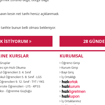
ınavın kesin net tarihi henüz açıklanmadı.
 tarihte bunun belli olması bekleniyor.
EK İSTİYORUM
28 GÜNDE
INE KURSLAR
KURUMSAL
Gruplar
Öğrenci Girişi
s için Hızlı Okuma
Kurum Girişi
l Öğrencileri 3. 4. Sınıf
Bayi Giriş
ul Öğrencileri 5. 8. Sınıf - LGS
İş Ortaklığı
ğrencileri 9. 12. Sınıf - TYT / YKS
rsite Öğrencileri - LYS - KPSS
ksi - Öğrenme Güçlüğü
İş Ortaklarımız