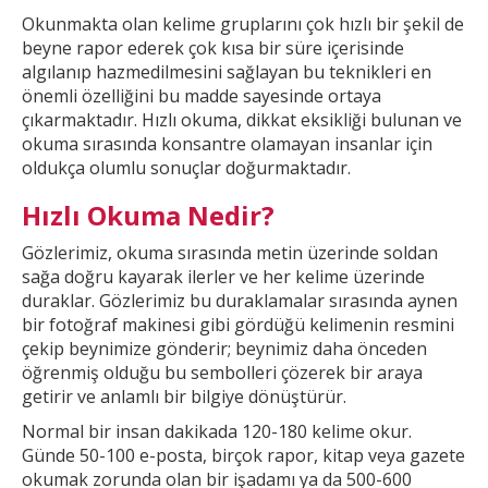
Okunmakta olan kelime gruplarını çok hızlı bir şekil
de
beyne rapor ederek çok kısa bir süre içerisinde
algılanıp hazmedilmesini sağlayan bu teknikleri en
önemli özelliğini bu madde sayesinde ortaya
çıkarmaktadır. Hızlı okuma, dikkat
eksikliği bulunan ve
okuma sırasında konsantre olamayan insanlar için
oldukça olumlu sonuçlar doğurmaktadır.
Hızlı Okuma Nedir?
Gözlerimiz, okuma sırasında metin üzerinde soldan
sağa doğru kayarak ilerler ve
her kelime üzerinde
duraklar. Gözlerimiz bu duraklamalar sırasında aynen
bir fotoğraf makinesi gibi gördüğü kelimenin resmini
çekip beynimize gönderir; beynimiz daha önceden
öğrenmiş olduğu bu
sembolleri çözerek bir araya
getirir ve anlamlı bir bilgiye dönüştürür.
Normal bir insan dakikada 120-180 kelime okur.
Günde 50-100 e-posta, birçok rapor, kitap veya gazete
okumak
zorunda olan bir işadamı ya da 500-600