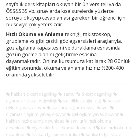
sayfalık ders kitapları okuyan bir üniversiteli ya da
ÖSS&SBS vb. sınavlarda kısa sürelerde yüzlerce
soruyu okuyup cevaplaması gereken
bir öğrenci için
bu seviye çok yetersizdir.
Hızlı Okuma ve Anlama
tekniği, takistoskop,
gruplama vs gibi çeşitli göz egzersizleri araçlarıyla,
göz algılama kapasitesini ve duraklama esnasında
gözün görme alanını geliştirme esasına
dayanmaktadır. Online kursumuza katılarak 28 Günlük
eğitim sonunda, okuma ve anlama hızınız %200-400
oranında yükselebilir.
hakkari dikkat dağınıklığı
sanliurfa dikkat dağınıklığı
diyarbakir dikkat dağınıklığı
icel dikkat dağınıklığı
hakkari
oğlum yavaş okuyor
sanliurfa oğlum yavaş okuyor
diyarbakir oğlum yavaş okuyor
icel oğlum yavaş okuyor
hakkari hızlı okuma download
sanliurfa hızlı okuma
download
diyarbakir hızlı okuma download
icel hızlı okuma
download
hakkari lgs sınav soruları
sanliurfa lgs sınav