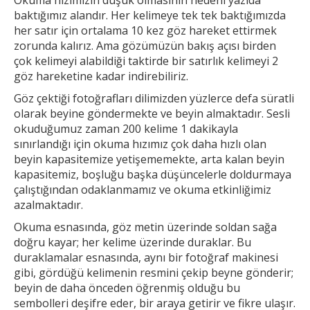
baktığımız alandır. Her
kelimeye tek tek baktığımızda
her satır için ortalama 10 kez göz hareket ettirmek
zorunda kalırız. Ama gözümüzün bakış açısı birden
çok kelimeyi alabildiği taktirde bir
satırlık kelimeyi 2
göz hareketine kadar indirebiliriz.
Göz çektiği fotoğrafları dilimizden yüzlerce defa süratli
olarak beyine göndermekte ve beyin almaktadır. Sesli
okuduğumuz zaman 200 kelime 1
dakikayla
sınırlandığı için okuma hızımız çok daha hızlı olan
beyin kapasitemize yetişememekte, arta kalan beyin
kapasitemiz, boşluğu başka düşüncelerle doldurmaya
çalıştığından odaklanmamız ve okuma etkinliğimiz
azalmaktadır.
Okuma esnasında, göz metin üzerinde soldan sağa
doğru kayar; her kelime üzerinde duraklar. Bu
duraklamalar esnasında, aynı bir fotoğraf makinesi
gibi, gördüğü kelimenin resmini çekip
beyne gönderir;
beyin de daha önceden öğrenmiş olduğu bu
sembolleri deşifre eder, bir araya getirir ve fikre ulaşır.