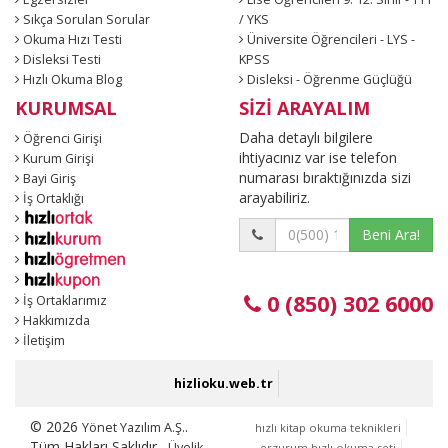
Sıkça Sorulan Sorular
/ YKS
Okuma Hızı Testi
Üniversite Öğrencileri - LYS -
Disleksi Testi
KPSS
Hızlı Okuma Blog
Disleksi - Öğrenme Güçlüğü
KURUMSAL
SİZİ ARAYALIM
Daha detaylı bilgilere
Öğrenci Girişi
ihtiyacınız var ise telefon
Kurum Girişi
numarası bıraktığınızda sizi
Bayi Giriş
arayabiliriz.
İş Ortaklığı
Beni Ara!
0 (850) 302 6000
İş Ortaklarımız
Hakkımızda
İletişim
hizlioku.web.tr
© 2026
.
Yönet Yazılım A.Ş.
hızlı kitap okuma teknikleri
Tüm Hakları Saklıdır.
Üyelik
erzurum hızlı okuma seti