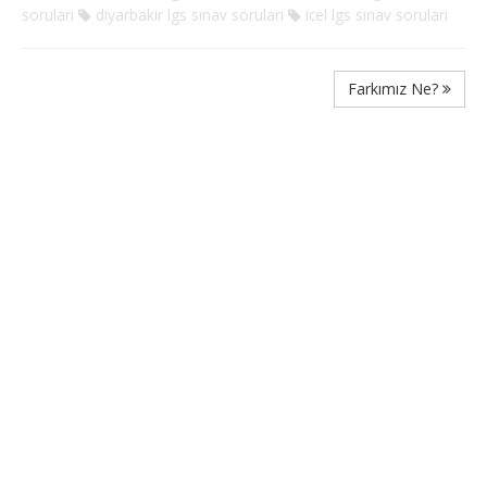
soruları
diyarbakir lgs sınav soruları
icel lgs sınav soruları
Farkımız Ne?