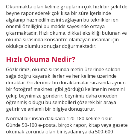
Okunmakta olan kelime gruplarını çok hızlı bir şekil
de
beyne rapor ederek çok kısa bir süre içerisinde
algılanıp hazmedilmesini sağlayan bu teknikleri en
önemli özelliğini bu madde sayesinde ortaya
çıkarmaktadır. Hızlı okuma, dikkat
eksikliği bulunan ve
okuma sırasında konsantre olamayan insanlar için
oldukça olumlu sonuçlar doğurmaktadır.
Hızlı Okuma Nedir?
Gözlerimiz, okuma sırasında metin üzerinde soldan
sağa doğru kayarak ilerler ve
her kelime üzerinde
duraklar. Gözlerimiz bu duraklamalar sırasında aynen
bir fotoğraf makinesi gibi gördüğü kelimenin resmini
çekip beynimize gönderir; beynimiz daha önceden
öğrenmiş olduğu bu
sembolleri çözerek bir araya
getirir ve anlamlı bir bilgiye dönüştürür.
Normal bir insan dakikada 120-180 kelime okur.
Günde 50-100 e-posta, birçok rapor, kitap veya gazete
okumak
zorunda olan bir işadamı ya da 500-600