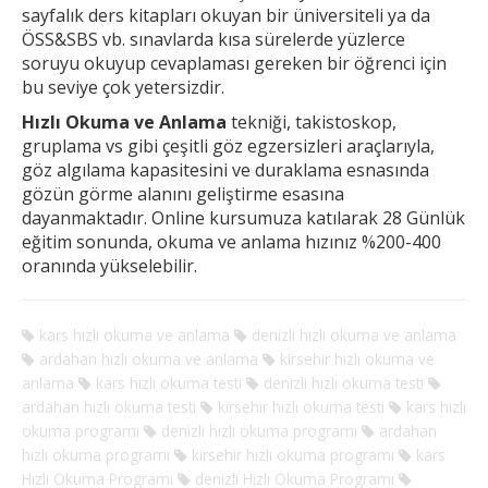
sayfalık ders kitapları okuyan bir üniversiteli ya da
ÖSS&SBS vb. sınavlarda kısa sürelerde yüzlerce
soruyu okuyup cevaplaması gereken
bir öğrenci için
bu seviye çok yetersizdir.
Hızlı Okuma ve Anlama
tekniği, takistoskop,
gruplama vs gibi çeşitli göz egzersizleri araçlarıyla,
göz algılama kapasitesini ve duraklama esnasında
gözün görme alanını geliştirme esasına
dayanmaktadır. Online kursumuza katılarak 28 Günlük
eğitim sonunda, okuma ve anlama hızınız %200-400
oranında yükselebilir.
kars hızlı okuma ve anlama
denizli hızlı okuma ve anlama
ardahan hızlı okuma ve anlama
kirsehir hızlı okuma ve
anlama
kars hızlı okuma testi
denizli hızlı okuma testi
ardahan hızlı okuma testi
kirsehir hızlı okuma testi
kars hızlı
okuma programı
denizli hızlı okuma programı
ardahan
hızlı okuma programı
kirsehir hızlı okuma programı
kars
Hızlı Okuma Programı
denizli Hızlı Okuma Programı