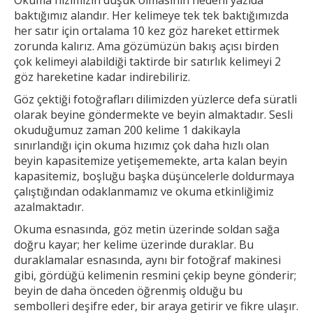
baktığımız alandır. Her
kelimeye tek tek baktığımızda
her satır için ortalama 10 kez göz hareket ettirmek
zorunda kalırız. Ama gözümüzün bakış açısı birden
çok kelimeyi alabildiği taktirde bir
satırlık kelimeyi 2
göz hareketine kadar indirebiliriz.
Göz çektiği fotoğrafları dilimizden yüzlerce defa süratli
olarak beyine göndermekte ve beyin almaktadır. Sesli
okuduğumuz zaman 200 kelime 1
dakikayla
sınırlandığı için okuma hızımız çok daha hızlı olan
beyin kapasitemize yetişememekte, arta kalan beyin
kapasitemiz, boşluğu başka düşüncelerle doldurmaya
çalıştığından odaklanmamız ve okuma etkinliğimiz
azalmaktadır.
Okuma esnasında, göz metin üzerinde soldan sağa
doğru kayar; her kelime üzerinde duraklar. Bu
duraklamalar esnasında, aynı bir fotoğraf makinesi
gibi, gördüğü kelimenin resmini çekip
beyne gönderir;
beyin de daha önceden öğrenmiş olduğu bu
sembolleri deşifre eder, bir araya getirir ve fikre ulaşır.