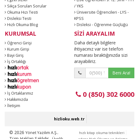
Sıkça Sorulan Sorular
/ YKS
Okuma Hızı Testi
Üniversite Öğrencileri - LYS -
Disleksi Testi
KPSS
Hızlı Okuma Blog
Disleksi - Öğrenme Güçlüğü
KURUMSAL
SİZİ ARAYALIM
Daha detaylı bilgilere
Öğrenci Girişi
ihtiyacınız var ise telefon
Kurum Girişi
numarası bıraktığınızda sizi
Bayi Giriş
arayabiliriz.
İş Ortaklığı
Beni Ara!
0 (850) 302 6000
İş Ortaklarımız
Hakkımızda
İletişim
hizlioku.web.tr
© 2026
.
Yönet Yazılım A.Ş.
hızlı kitap okuma teknikleri
Tüm Hakları Saklıdır.
Üyelik
adana Hızlı Okuma ve Anlama