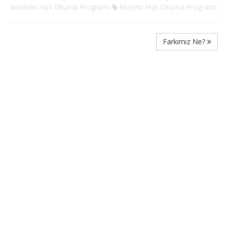
ardahan Hızlı Okuma Programı
kirsehir Hızlı Okuma Programı
Farkımız Ne?