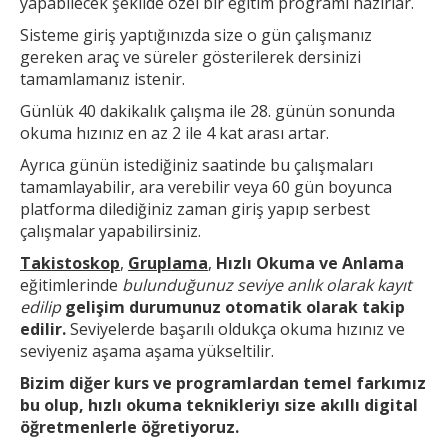
yapabilecek şekilde özel bir eğitim programı hazırlar.
Sisteme giriş yaptığınızda size o gün çalışmanız
gereken araç ve süreler gösterilerek dersinizi
tamamlamanız istenir.
Günlük 40 dakikalık çalışma ile 28. günün sonunda
okuma hızınız en az 2 ile 4 kat arası artar.
Ayrıca günün
istediğiniz saatinde bu çalışmaları
tamamlayabilir, ara verebilir veya 60 gün boyunca
platforma dilediğiniz zaman giriş yapıp serbest
çalışmalar yapabilirsiniz.
Takistoskop
,
Gruplama
,
Hızlı Okuma ve Anlama
eğitimlerinde
bulunduğunuz seviye anlık olarak kayıt
edilip
gelişim durumunuz otomatik olarak takip
edilir.
Seviyelerde başarılı oldukça okuma hızınız ve
seviyeniz aşama aşama yükseltilir.
Bizim diğer kurs ve
programlardan temel farkımız
bu olup,
hızlı okuma teknikleri
yı size akıllı digital
öğretmenlerle öğretiyoruz.