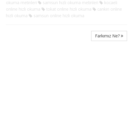
okuma metinleri
samsun hızlı okuma metinleri
kocaeli
online hizli okuma
tokat online hizli okuma
cankiri online
hizli okuma
samsun online hizli okuma
Farkımız Ne?