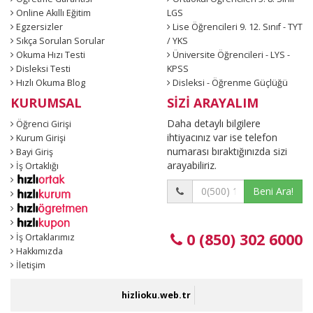
Online Akıllı Eğitim
LGS
Egzersizler
Lise Öğrencileri 9. 12. Sınıf - TYT
Sıkça Sorulan Sorular
/ YKS
Okuma Hızı Testi
Üniversite Öğrencileri - LYS -
Disleksi Testi
KPSS
Hızlı Okuma Blog
Disleksi - Öğrenme Güçlüğü
KURUMSAL
SİZİ ARAYALIM
Daha detaylı bilgilere
Öğrenci Girişi
ihtiyacınız var ise telefon
Kurum Girişi
numarası bıraktığınızda sizi
Bayi Giriş
arayabiliriz.
İş Ortaklığı
Beni Ara!
0 (850) 302 6000
İş Ortaklarımız
Hakkımızda
İletişim
hizlioku.web.tr