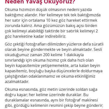
Neden Yavaş Okuyoruz?
Okuma hızımızın düşük olmasının nedeni yazıda
baktığımız alandır. Her
kelimeye tek tek baktığımızda
her satır için ortalama 10 kez göz hareket ettirmek
zorunda kalırız. Ama gözümüzün bakış açısı birden
çok kelimeyi alabildiği taktirde bir
satırlık kelimeyi 2
göz hareketine kadar indirebiliriz.
Göz çektiği fotoğrafları dilimizden yüzlerce defa süratli
olarak beyine göndermekte ve beyin almaktadır. Sesli
okuduğumuz zaman 200 kelime 1
dakikayla
sınırlandığı için okuma hızımız çok daha hızlı olan
beyin kapasitemize yetişememekte, arta kalan beyin
kapasitemiz, boşluğu başka düşüncelerle doldurmaya
çalıştığından odaklanmamız ve okuma etkinliğimiz
azalmaktadır.
Okuma esnasında, göz metin üzerinde soldan sağa
doğru kayar; her kelime üzerinde duraklar. Bu
duraklamalar esnasında, aynı bir fotoğraf makinesi
gibi, gördüğü kelimenin resmini çekip
beyne gönderir;