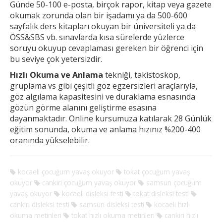
Günde 50-100 e-posta, birçok rapor, kitap veya gazete
okumak
zorunda olan bir işadamı ya da 500-600
sayfalık ders kitapları okuyan bir üniversiteli ya da
ÖSS&SBS vb. sınavlarda kısa sürelerde yüzlerce
soruyu okuyup cevaplaması gereken
bir öğrenci için
bu seviye çok yetersizdir.
Hızlı Okuma ve Anlama
tekniği, takistoskop,
gruplama vs gibi çeşitli göz egzersizleri araçlarıyla,
göz algılama kapasitesini ve duraklama esnasında
gözün görme alanını geliştirme esasına
dayanmaktadır. Online kursumuza katılarak 28 Günlük
eğitim sonunda, okuma ve anlama hızınız %200-400
oranında yükselebilir.
kocaeli çocuğum yavaş okuyor
tokat çocuğum yavaş
okuyor
cankiri çocuğum yavaş okuyor
samsun çocuğum
yavaş okuyor
kocaeli disleksi testi
tokat disleksi testi
cankiri disleksi testi
samsun disleksi testi
kocaeli hızlı
okuma metinleri
tokat hızlı okuma metinleri
cankiri hızlı