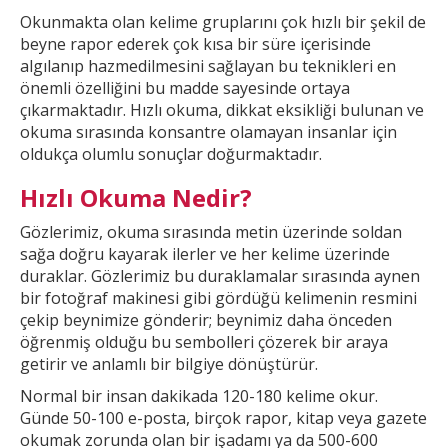
Okunmakta olan kelime gruplarını çok hızlı bir şekil
de
beyne rapor ederek çok kısa bir süre içerisinde
algılanıp hazmedilmesini sağlayan bu teknikleri en
önemli özelliğini bu madde sayesinde ortaya
çıkarmaktadır. Hızlı okuma, dikkat
eksikliği bulunan ve
okuma sırasında konsantre olamayan insanlar için
oldukça olumlu sonuçlar doğurmaktadır.
Hızlı Okuma Nedir?
Gözlerimiz, okuma sırasında metin üzerinde soldan
sağa doğru kayarak ilerler ve
her kelime üzerinde
duraklar. Gözlerimiz bu duraklamalar sırasında aynen
bir fotoğraf makinesi gibi gördüğü kelimenin resmini
çekip beynimize gönderir; beynimiz daha önceden
öğrenmiş olduğu bu
sembolleri çözerek bir araya
getirir ve anlamlı bir bilgiye dönüştürür.
Normal bir insan dakikada 120-180 kelime okur.
Günde 50-100 e-posta, birçok rapor, kitap veya gazete
okumak
zorunda olan bir işadamı ya da 500-600