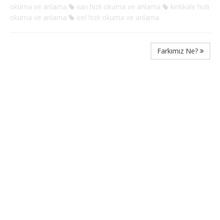
okuma ve anlama
van hızlı okuma ve anlama
kirikkale hızlı
okuma ve anlama
icel hızlı okuma ve anlama
Farkımız Ne?