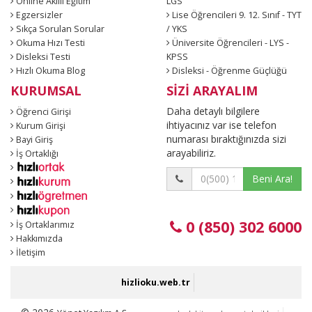
Online Akıllı Eğitim
LGS
Egzersizler
Lise Öğrencileri 9. 12. Sınıf - TYT
Sıkça Sorulan Sorular
/ YKS
Okuma Hızı Testi
Üniversite Öğrencileri - LYS -
Disleksi Testi
KPSS
Hızlı Okuma Blog
Disleksi - Öğrenme Güçlüğü
KURUMSAL
SİZİ ARAYALIM
Daha detaylı bilgilere
Öğrenci Girişi
ihtiyacınız var ise telefon
Kurum Girişi
numarası bıraktığınızda sizi
Bayi Giriş
arayabiliriz.
İş Ortaklığı
Beni Ara!
0 (850) 302 6000
İş Ortaklarımız
Hakkımızda
İletişim
hizlioku.web.tr