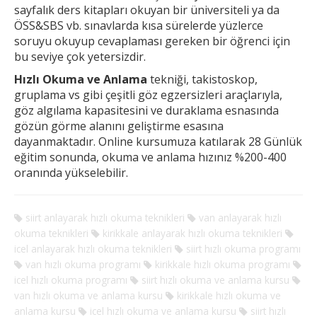
sayfalık ders kitapları okuyan bir üniversiteli ya da
ÖSS&SBS vb. sınavlarda kısa sürelerde yüzlerce
soruyu okuyup cevaplaması gereken
bir öğrenci için
bu seviye çok yetersizdir.
Hızlı Okuma ve Anlama
tekniği, takistoskop,
gruplama vs gibi çeşitli göz egzersizleri araçlarıyla,
göz algılama kapasitesini ve duraklama esnasında
gözün görme alanını geliştirme esasına
dayanmaktadır. Online kursumuza katılarak 28 Günlük
eğitim sonunda, okuma ve anlama hızınız %200-400
oranında yükselebilir.
siirt anlayarak hızlı okuma teknikleri
van anlayarak hızlı
okuma teknikleri
kirikkale anlayarak hızlı okuma teknikleri
icel anlayarak hızlı okuma teknikleri
siirt hızlı okuma programı
van hızlı okuma programı
kirikkale hızlı okuma programı
icel hızlı okuma programı
siirt hızlı okuma ve anlama kursu
van hızlı okuma ve anlama kursu
kirikkale hızlı okuma ve
anlama kursu
icel hızlı okuma ve anlama kursu
siirt hızlı