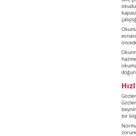
okudu
kapasi
çalışt
Okuma 
esnası
öncede
Okunma
hazmed
okuma
doğur
Hız
Gözler
Gözler
beyni
bir bi
Normal
zorund