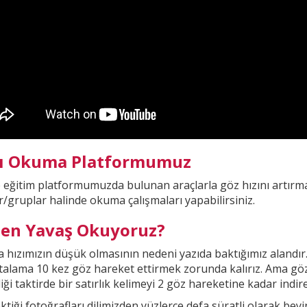
lı Okuma Platformumuz
e eğitim platformumuzda
bulunan araçlarla göz hızını artırma
r/gruplar halinde okuma çalışmaları yapabilirsiniz.
en Yavaş Okuyoruz?
hızımızın düşük olmasının nedeni yazıda baktığımız alandır
rtalama 10 kez göz hareket ettirmek zorunda kalırız. Ama gö
iği taktirde bir
satırlık kelimeyi 2 göz hareketine kadar indireb
ktiği fotoğrafları dilimizden yüzlerce defa süratli olarak be