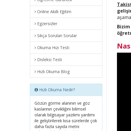
Takis
geliş
Online Akıllı Eğitim
aşama 
Egzersizler
Bizim
öğret
Sıkça Sorulan Sorular
Nas
Okuma Hızı Testi
Disleksi Testi
Hızlı Okuma Blog
Hızlı Okuma Nedir?
Gözün görme alanının ve göz
kaslarının çevikliğini bilimsel
olarak bilgisayar yazılımı yardımı
ile geliştirilerek kısa sürelerde çok
daha fazla sayıda metni