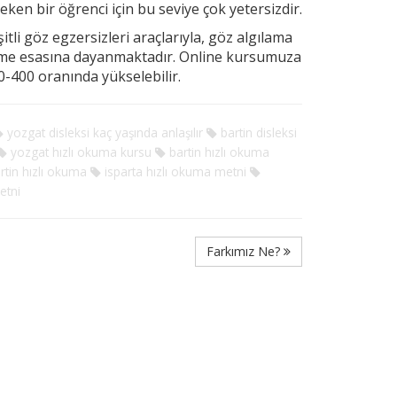
ereken
bir öğrenci için bu seviye çok yetersizdir.
tli göz egzersizleri araçlarıyla, göz algılama
rme esasına dayanmaktadır. Online kursumuza
-400 oranında yükselebilir.
yozgat disleksi kaç yaşında anlaşılır
bartin disleksi
yozgat hızlı okuma kursu
bartin hızlı okuma
tin hızlı okuma
isparta hızlı okuma metni
etni
Farkımız Ne?