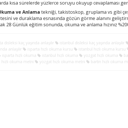
arda kısa sürelerde yüzlerce soruyu okuyup cevaplaması g
 Okuma ve Anlama
tekniği, takistoskop, gruplama vs gibi çeşi
tesini ve duraklama esnasında
gözün görme alanını gelişti
rak 28 Günlük eğitim sonunda, okuma ve anlama hızınız %200
a disleksi kaç yaşında anlaşılır
istanbul disleksi kaç yaşında anlaşılır
nda anlaşılır
isparta hızlı okuma kursu
istanbul hızlı okuma kursu
isparta hızlı okuma
istanbul hızlı okuma
yozgat hızlı okuma
bar
l hızlı okuma metni
yozgat hızlı okuma metni
bartin hızlı okuma m