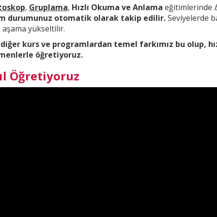
toskop
,
Gruplama
,
Hızlı Okuma ve Anlama
eğitimlerinde
im durumunuz otomatik olarak takip edilir.
Seviyelerde ba
aşama yükseltilir.
 diğer kurs ve
programlardan temel farkımız bu olup,
hı
menlerle öğretiyoruz.
ıl Öğretiyoruz