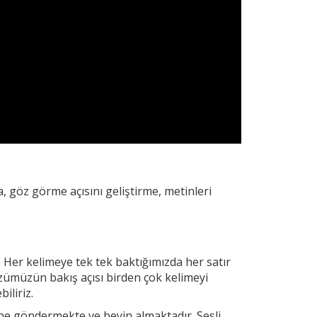
, göz görme açısını geliştirme, metinleri
. Her
kelimeye tek tek baktığımızda her satır
zümüzün bakış açısı birden çok kelimeyi
iliriz.
yine göndermekte ve beyin almaktadır. Sesli