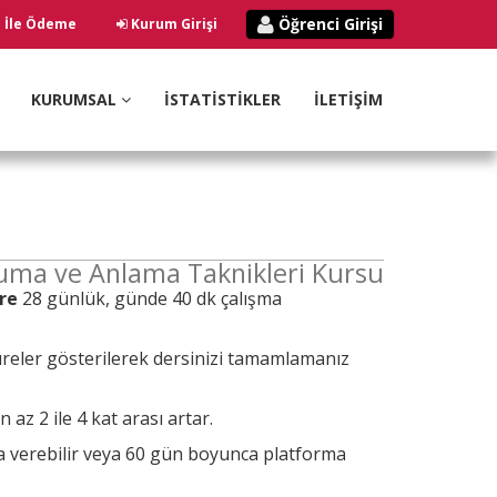
Öğrenci Girişi
ı İle Ödeme
Kurum Girişi
KURUMSAL
İSTATİSTİKLER
İLETİŞİM
kuma ve Anlama Taknikleri Kursu
re
28 günlük, günde 40 dk çalışma
reler gösterilerek dersinizi tamamlamanız
az 2 ile 4 kat arası artar.
ra verebilir veya 60 gün boyunca platforma