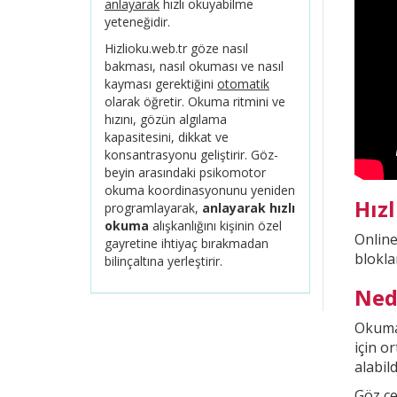
anlayarak
hızlı okuyabilme
yeteneğidir.
Hizlioku.web.tr göze nasıl
bakması, nasıl okuması ve nasıl
kayması gerektiğini
otomatik
olarak öğretir. Okuma ritmini ve
hızını, gözün algılama
kapasitesini, dikkat ve
konsantrasyonu geliştirir. Göz-
beyin arasındaki psikomotor
okuma koordinasyonunu yeniden
Hız
programlayarak,
anlayarak hızlı
okuma
alışkanlığını kişinin özel
Onlin
gayretine ihtiyaç bırakmadan
blokla
bilinçaltına yerleştirir.
Ned
Okuma 
için o
alabild
Göz çe