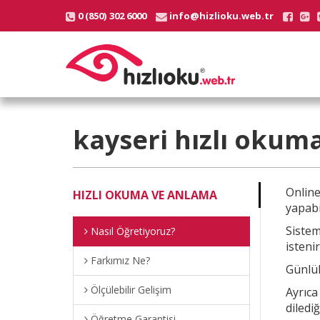
0 (850) 302 6000
info@hizlioku.web.tr
kayseri
hızlı okuma
Onlin
HIZLI OKUMA VE ANLAMA
yapabi
Sistem
Nasıl Öğretiyoruz?
istenir
Farkımız Ne?
Günlük
Ölçülebilir Gelişim
Ayrıc
diledi
Öğretme Garantisi