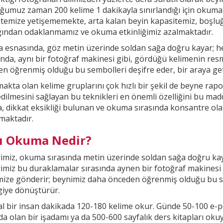
ğumuz zaman 200 kelime 1
dakikayla sınırlandığı için okuma
temize yetişememekte, arta kalan beyin kapasitemiz, boşl
ığından odaklanmamız ve okuma etkinliğimiz
azalmaktadır.
esnasında, göz metin üzerinde soldan sağa doğru kayar; he
nda, aynı bir fotoğraf makinesi gibi, gördüğü kelimenin res
n öğrenmiş olduğu bu sembolleri deşifre eder, bir araya getir
kta olan kelime gruplarını çok hızlı bir şekil
de beyne rapor
ilmesini sağlayan bu teknikleri en önemli özelliğini bu madd
, dikkat
eksikliği bulunan ve okuma sırasında konsantre ola
maktadır.
lı Okuma Nedir?
imiz, okuma sırasında metin üzerinde soldan sağa doğru kay
imiz bu duraklamalar sırasında aynen bir fotoğraf makinesi
mize gönderir; beynimiz daha önceden öğrenmiş olduğu bu
s
lgiye dönüştürür.
 bir insan dakikada 120-180 kelime okur. Günde 50-100 e-p
a olan bir işadamı ya da 500-600 sayfalık ders kitapları oku