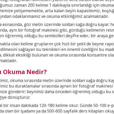
ğumuz zaman 200 kelime 1
dakikayla sınırlandığı için okuma
temize yetişememekte, arta kalan beyin kapasitemiz, boşl
ığından odaklanmamız ve okuma etkinliğimiz
azalmaktadır.
esnasında, göz metin üzerinde soldan sağa doğru kayar; he
nda, aynı bir fotoğraf makinesi gibi, gördüğü kelimenin res
n öğrenmiş olduğu bu sembolleri deşifre eder, bir araya getir
kta olan kelime gruplarını çok hızlı bir şekil
de beyne rapor
ilmesini sağlayan bu teknikleri en önemli özelliğini bu madd
, dikkat
eksikliği bulunan ve okuma sırasında konsantre ola
maktadır.
lı Okuma Nedir?
imiz, okuma sırasında metin üzerinde soldan sağa doğru kay
imiz bu duraklamalar sırasında aynen bir fotoğraf makinesi
mize gönderir; beynimiz daha önceden öğrenmiş olduğu bu
s
lgiye dönüştürür.
 bir insan dakikada 120-180 kelime okur. Günde 50-100 e-p
a olan bir işadamı ya da 500-600 sayfalık ders kitapları oku