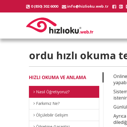
0 (850) 302 6000
info@hizlioku.web.tr
ordu
hızlı okuma t
Onlin
HIZLI OKUMA VE ANLAMA
yapabi
Sistem
Nasıl Öğretiyoruz?
istenir
Farkımız Ne?
Günlük
Ölçülebilir Gelişim
Ayrıc
diledi
Öğretme Garantisi