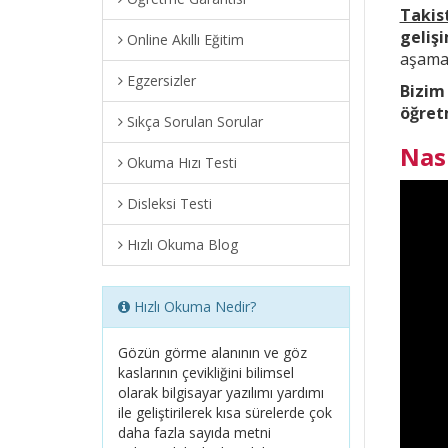
Takis
geliş
Online Akıllı Eğitim
aşama 
Egzersizler
Bizim
öğret
Sıkça Sorulan Sorular
Nas
Okuma Hızı Testi
Disleksi Testi
Hızlı Okuma Blog
Hızlı Okuma Nedir?
Gözün görme alanının ve göz
kaslarının çevikliğini bilimsel
olarak bilgisayar yazılımı yardımı
ile geliştirilerek kısa sürelerde çok
daha fazla sayıda metni