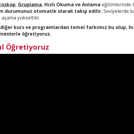
toskop
,
Gruplama
,
Hızlı Okuma ve Anlama
eğitimlerinde
im durumunuz otomatik olarak takip edilir.
Seviyelerde ba
aşama yükseltilir.
 diğer kurs ve
programlardan temel farkımız bu olup,
hı
menlerle öğretiyoruz.
ıl Öğretiyoruz