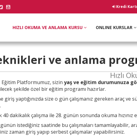
Kredi Kart
HIZLI OKUMA VE ANLAMA KURSU
ONLINE KURSLAR
eknikleri
ve anlama prog
Hızlı O
e
Eğitim Platformumuz, sizin
yaş ve eğitim durumunuza gö
lecek şekilde özel bir eğitim programı hazırlar.
e giriş yaptığınızda size o gün çalışmanız
gereken araç ve sü
.
 40 dakikalık çalışma ile 28. günün sonunda okuma hızınız en 
a günün
istediğiniz saatinde bu çalışmaları tamamlayabilir, a
ğiniz zaman giriş yapıp serbest çalışmalar yapabilirsiniz.