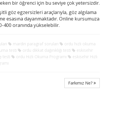
ereken
bir öğrenci için bu seviye çok yetersizdir.
tli göz egzersizleri araçlarıyla, göz algılama
rme esasına dayanmaktadır. Online kursumuza
-400 oranında yükselebilir.
ları
mardin paragraf soruları
ordu hızlı okuma
uma testi
ordu dikkat dağınıklığı testi
eskisehir
 testi
ordu Hızlı Okuma Programı
eskisehir Hızlı
gramı
Farkımız Ne?