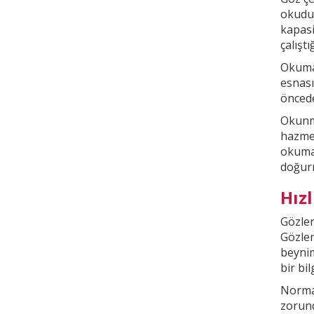
okudu
kapasi
çalışt
Okuma 
esnası
öncede
Okunma
hazmed
okuma
doğur
Hız
Gözler
Gözler
beyni
bir bi
Normal
zorund