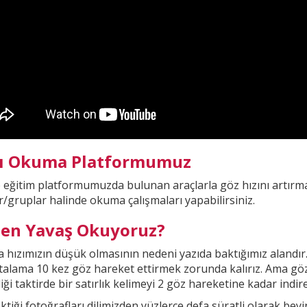
lı Okuma Platformumuz
e eğitim platformumuzda
bulunan araçlarla göz hızını artırma
r/gruplar halinde okuma çalışmaları yapabilirsiniz.
en Yavaş Okuyoruz?
hızımızın düşük olmasının nedeni yazıda baktığımız alandır
rtalama 10 kez göz hareket ettirmek zorunda kalırız. Ama gö
iği taktirde bir
satırlık kelimeyi 2 göz hareketine kadar indireb
ktiği fotoğrafları dilimizden yüzlerce defa süratli olarak be