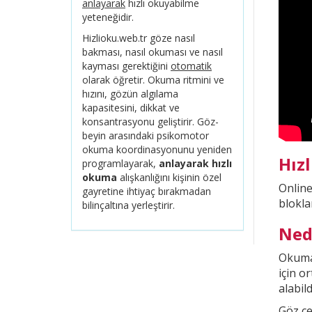
anlayarak
hızlı okuyabilme
yeteneğidir.
Hizlioku.web.tr göze nasıl
bakması, nasıl okuması ve nasıl
kayması gerektiğini
otomatik
olarak öğretir. Okuma ritmini ve
hızını, gözün algılama
kapasitesini, dikkat ve
konsantrasyonu geliştirir. Göz-
beyin arasındaki psikomotor
okuma koordinasyonunu yeniden
Hız
programlayarak,
anlayarak hızlı
okuma
alışkanlığını kişinin özel
Onlin
gayretine ihtiyaç bırakmadan
blokla
bilinçaltına yerleştirir.
Ned
Okuma 
için o
alabild
Göz çe