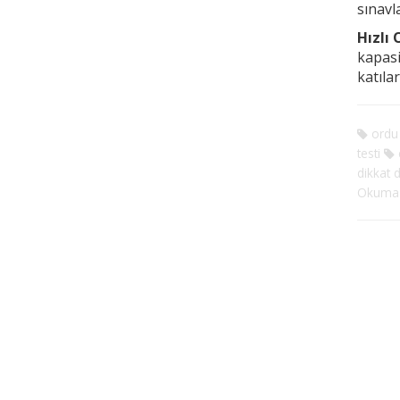
sınavl
Hızlı
kapasi
katıla
ordu 
testi
e
dikkat d
Okuma 