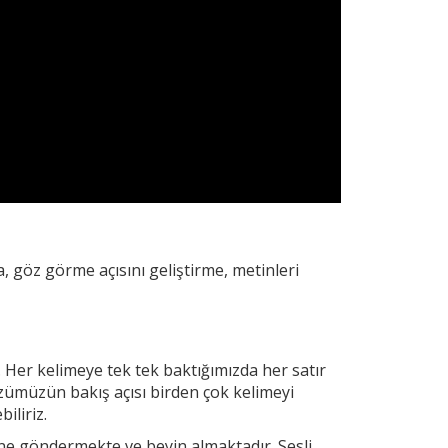
, göz görme açısını geliştirme, metinleri
. Her
kelimeye tek tek baktığımızda her satır
zümüzün bakış açısı birden çok kelimeyi
iliriz.
yine göndermekte ve beyin almaktadır. Sesli