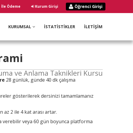
Öğrenci Girişi
ı İle Ödeme
Kurum Girişi
KURUMSAL
İSTATİSTİKLER
İLETİŞİM
rami
kuma ve Anlama Taknikleri Kursu
re
28 günlük, günde 40 dk çalışma
reler gösterilerek dersinizi tamamlamanız
az 2 ile 4 kat arası artar.
ra verebilir veya 60 gün boyunca platforma