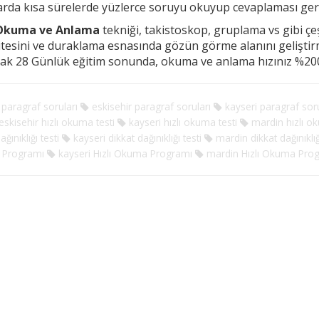
arda kısa sürelerde yüzlerce soruyu okuyup cevaplaması g
 Okuma ve Anlama
tekniği, takistoskop, gruplama vs gibi çeşi
tesini ve duraklama esnasında
gözün görme alanını gelişti
rak 28 Günlük eğitim sonunda, okuma ve anlama hızınız %200
paragraf soruları
eskisehir paragraf soruları
kayseri paragraf soru
skisehir hızlı okuma testi
kayseri hızlı okuma testi
mardin hızlı ok
ağınıklığı testi
kayseri dikkat dağınıklığı testi
mardin dikkat dağınıklığı
Programı
kayseri Hızlı Okuma Programı
mardin Hızlı Okuma Pro