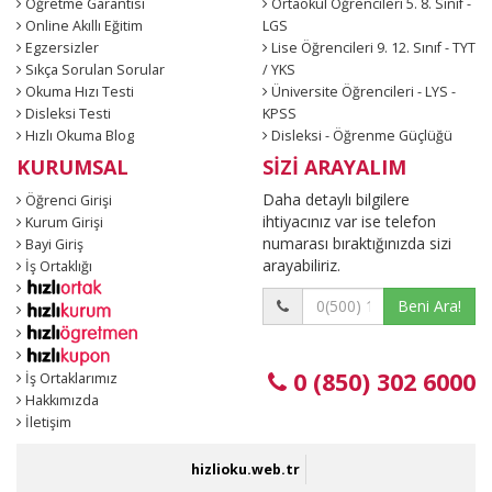
Öğretme Garantisi
Ortaokul Öğrencileri 5. 8. Sınıf -
Online Akıllı Eğitim
LGS
Egzersizler
Lise Öğrencileri 9. 12. Sınıf - TYT
Sıkça Sorulan Sorular
/ YKS
Okuma Hızı Testi
Üniversite Öğrencileri - LYS -
Disleksi Testi
KPSS
Hızlı Okuma Blog
Disleksi - Öğrenme Güçlüğü
KURUMSAL
SİZİ ARAYALIM
Daha detaylı bilgilere
Öğrenci Girişi
ihtiyacınız var ise telefon
Kurum Girişi
numarası bıraktığınızda sizi
Bayi Giriş
arayabiliriz.
İş Ortaklığı
Beni Ara!
0 (850) 302 6000
İş Ortaklarımız
Hakkımızda
İletişim
hizlioku.web.tr