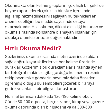
Okunmakta olan kelime gruplarını çok hızlı bir şekil
de
beyne rapor ederek çok kısa bir süre içerisinde
algılanıp hazmedilmesini sağlayan bu teknikleri en
önemli özelliğini bu madde sayesinde ortaya
çıkarmaktadır. Hızlı okuma, dikkat
eksikliği bulunan ve
okuma sırasında konsantre olamayan insanlar için
oldukça olumlu sonuçlar doğurmaktadır.
Hızlı Okuma Nedir?
Gözlerimiz, okuma sırasında metin üzerinde soldan
sağa doğru kayarak ilerler ve
her kelime üzerinde
duraklar. Gözlerimiz bu duraklamalar sırasında aynen
bir fotoğraf makinesi gibi gördüğü kelimenin resmini
çekip beynimize gönderir; beynimiz daha önceden
öğrenmiş olduğu bu
sembolleri çözerek bir araya
getirir ve anlamlı bir bilgiye dönüştürür.
Normal bir insan dakikada 120-180 kelime okur.
Günde 50-100 e-posta, birçok rapor, kitap veya gazete
okumak
zorunda olan bir işadamı ya da 500-600