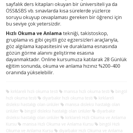
sayfalık ders kitapları okuyan bir üniversiteli ya da
ÖSS&SBS vb. sınavlarda kısa sürelerde yüzlerce
soruyu okuyup cevaplaması gereken
bir öğrenci için
bu seviye çok yetersizdir.
Hızlı Okuma ve Anlama
tekniği, takistoskop,
gruplama vs gibi çeşitli göz egzersizleri araçlarıyla,
göz algılama kapasitesini ve duraklama esnasında
gözün görme alanını geliştirme esasına
dayanmaktadır. Online kursumuza katılarak 28 Günlük
eğitim sonunda, okuma ve anlama hızınız %200-400
oranında yükselebilir.
kirklareli hızlı okuma testi
manisa hızlı okuma testi
bingöl
hızlı okuma testi
diyarbakir hızlı okuma testi
kirklareli
disleksi hastalığı olan ünlüler
manisa disleksi hastalığı olan
ünlüler
bingöl disleksi hastalığı olan ünlüler
diyarbakir
disleksi hastalığı olan ünlüler
kirklareli Hızlı Okuma ve Anlama
Kursu
manisa Hızlı Okuma ve Anlama Kursu
bingöl Hızlı
Okuma ve Anlama Kursu
diyarbakir Hızlı Okuma ve Anlama