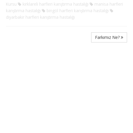
Kursu
kirklareli harfleri karıştırma hastalığı
manisa harfleri
karıştırma hastalığı
bingöl harfleri karıştırma hastalığı
diyarbakir harfleri karıştırma hastalığı
Farkımız Ne?