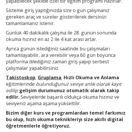
yapabilecek şekilde özel bir eğitim programı hazırlar.
Sisteme giriş yaptığınızda size o gün çalışmanız
gereken araç ve süreler gösterilerek dersinizi
tamamlamanız istenir.
Günlük 40 dakikalık çalışma ile 28. günün sonunda
okuma hızınız en az 2 ile 4 kat arası artar.
Ayrıca günün
istediğiniz saatinde bu çalışmaları
tamamlayabilir, ara verebilir veya 60 gün boyunca
platforma dilediğiniz zaman giriş yapıp serbest
çalışmalar yapabilirsiniz.
Takistoskop
,
Gruplama
,
Hızlı Okuma ve Anlama
eğitimlerinde
bulunduğunuz seviye anlık olarak kayıt
edilip
gelişim durumunuz otomatik olarak takip
edilir.
Seviyelerde başarılı oldukça okuma hızınız ve
seviyeniz aşama aşama yükseltilir.
Bizim diğer kurs ve
programlardan temel farkımız
bu olup,
hızlı okuma teknikleri
yı size akıllı digital
öğretmenlerle öğretiyoruz.