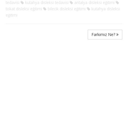
tedavisi
kutahya disleksi tedavisi
antalya disleksi eğitimi
tokat disleksi eğitimi
bilecik disleksi eğitimi
kutahya disleksi
eğitimi
Farkımız Ne?