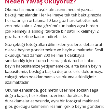
Neden Yavaş Okuyoruz?
Okuma hızımızın düşük olmasının nedeni yazıda
baktığımız alandır. Her
kelimeye tek tek baktığımızda
her satır için ortalama 10 kez göz hareket ettirmek
zorunda kalırız. Ama gözümüzün bakış açısı birden
çok kelimeyi alabildiği taktirde bir
satırlık kelimeyi 2
göz hareketine kadar indirebiliriz.
Göz çektiği fotoğrafları dilimizden yüzlerce defa süratli
olarak beyine göndermekte ve beyin almaktadır. Sesli
okuduğumuz zaman 200 kelime 1
dakikayla
sınırlandığı için okuma hızımız çok daha hızlı olan
beyin kapasitemize yetişememekte, arta kalan beyin
kapasitemiz, boşluğu başka düşüncelerle doldurmaya
çalıştığından odaklanmamız ve okuma etkinliğimiz
azalmaktadır.
Okuma esnasında, göz metin üzerinde soldan sağa
doğru kayar; her kelime üzerinde duraklar. Bu
duraklamalar esnasında, aynı bir fotoğraf makinesi
gibi, gördüğü kelimenin resmini çekip
beyne gönderir;