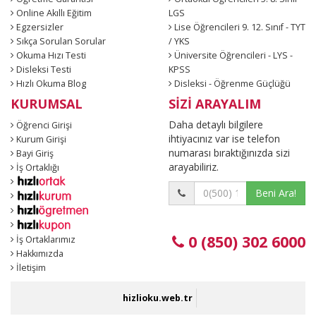
Online Akıllı Eğitim
LGS
Egzersizler
Lise Öğrencileri 9. 12. Sınıf - TYT
Sıkça Sorulan Sorular
/ YKS
Okuma Hızı Testi
Üniversite Öğrencileri - LYS -
Disleksi Testi
KPSS
Hızlı Okuma Blog
Disleksi - Öğrenme Güçlüğü
KURUMSAL
SİZİ ARAYALIM
Daha detaylı bilgilere
Öğrenci Girişi
ihtiyacınız var ise telefon
Kurum Girişi
numarası bıraktığınızda sizi
Bayi Giriş
arayabiliriz.
İş Ortaklığı
Beni Ara!
0 (850) 302 6000
İş Ortaklarımız
Hakkımızda
İletişim
hizlioku.web.tr