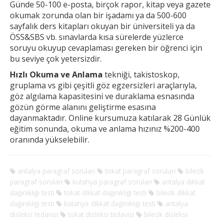
Günde 50-100 e-posta, birçok rapor, kitap veya gazete
okumak
zorunda olan bir işadamı ya da 500-600
sayfalık ders kitapları okuyan bir üniversiteli ya da
ÖSS&SBS vb. sınavlarda kısa sürelerde yüzlerce
soruyu okuyup cevaplaması gereken
bir öğrenci için
bu seviye çok yetersizdir.
Hızlı Okuma ve Anlama
tekniği, takistoskop,
gruplama vs gibi çeşitli göz egzersizleri araçlarıyla,
göz algılama kapasitesini ve duraklama esnasında
gözün görme alanını geliştirme esasına
dayanmaktadır. Online kursumuza katılarak 28 Günlük
eğitim sonunda, okuma ve anlama hızınız %200-400
oranında yükselebilir.
antalya paragraf soruları
tokat paragraf soruları
bilecik
paragraf soruları
kutahya paragraf soruları
antalya dikkat
dağınıklığı testi
tokat dikkat dağınıklığı testi
bilecik dikkat
dağınıklığı testi
kutahya dikkat dağınıklığı testi
antalya
disleksi tedavisi
tokat disleksi tedavisi
bilecik disleksi