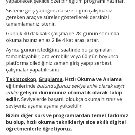
yapabilecek şekilde özel bir eğitim programı hazırlar.
Sisteme giriş yaptığınızda size o gün çalışmanız
gereken araç ve süreler gösterilerek dersinizi
tamamlamanız istenir.
Günlük 40 dakikalık çalışma ile 28. günün sonunda
okuma hızınız en az 2 ile 4 kat arası artar.
Ayrıca günün
istediğiniz saatinde bu çalışmaları
tamamlayabilir, ara verebilir veya 60 gün boyunca
platforma dilediğiniz zaman giriş yapıp serbest
çalışmalar yapabilirsiniz.
Takistoskop
,
Gruplama
,
Hızlı Okuma ve Anlama
eğitimlerinde
bulunduğunuz seviye anlık olarak kayıt
edilip
gelişim durumunuz otomatik olarak takip
edilir.
Seviyelerde başarılı oldukça okuma hızınız ve
seviyeniz aşama aşama yükseltilir.
Bizim diğer kurs ve
programlardan temel farkımız
bu olup,
hızlı okuma teknikleri
yı size akıllı digital
öğretmenlerle öğretiyoruz.