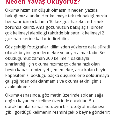
Neden Yavaş Okuyoruz?
Okuma hızımızın düşük olmasının nedeni yazıda
baktığımız alandır. Her
kelimeye tek tek baktığımızda
her satır için ortalama 10 kez göz hareket ettirmek
zorunda kalırız. Ama gözümüzün bakış açısı birden
çok kelimeyi alabildiği taktirde bir
satırlık kelimeyi 2
göz hareketine kadar indirebiliriz.
Göz çektiği fotoğrafları dilimizden yüzlerce defa süratli
olarak beyine göndermekte ve beyin almaktadır. Sesli
okuduğumuz zaman 200 kelime 1
dakikayla
sınırlandığı için okuma hızımız çok daha hızlı olan
beyin kapasitemize yetişememekte, arta kalan beyin
kapasitemiz, boşluğu başka düşüncelerle doldurmaya
çalıştığından odaklanmamız ve okuma etkinliğimiz
azalmaktadır.
Okuma esnasında, göz metin üzerinde soldan sağa
doğru kayar; her kelime üzerinde duraklar. Bu
duraklamalar esnasında, aynı bir fotoğraf makinesi
gibi, gördüğü kelimenin resmini çekip
beyne gönderir;