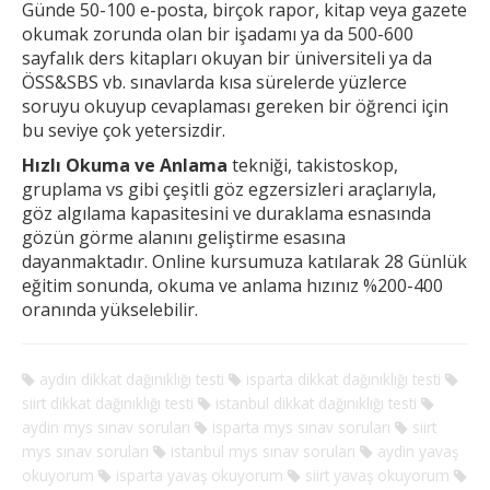
Günde 50-100 e-posta, birçok rapor, kitap veya gazete
okumak
zorunda olan bir işadamı ya da 500-600
sayfalık ders kitapları okuyan bir üniversiteli ya da
ÖSS&SBS vb. sınavlarda kısa sürelerde yüzlerce
soruyu okuyup cevaplaması gereken
bir öğrenci için
bu seviye çok yetersizdir.
Hızlı Okuma ve Anlama
tekniği, takistoskop,
gruplama vs gibi çeşitli göz egzersizleri araçlarıyla,
göz algılama kapasitesini ve duraklama esnasında
gözün görme alanını geliştirme esasına
dayanmaktadır. Online kursumuza katılarak 28 Günlük
eğitim sonunda, okuma ve anlama hızınız %200-400
oranında yükselebilir.
aydin dikkat dağınıklığı testi
isparta dikkat dağınıklığı testi
siirt dikkat dağınıklığı testi
istanbul dikkat dağınıklığı testi
aydin mys sınav soruları
isparta mys sınav soruları
siirt
mys sınav soruları
istanbul mys sınav soruları
aydin yavaş
okuyorum
isparta yavaş okuyorum
siirt yavaş okuyorum