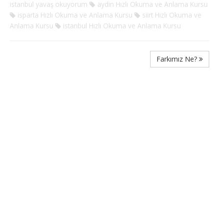
istanbul yavaş okuyorum
aydin Hızlı Okuma ve Anlama Kursu
isparta Hızlı Okuma ve Anlama Kursu
siirt Hızlı Okuma ve
Anlama Kursu
istanbul Hızlı Okuma ve Anlama Kursu
Farkımız Ne?