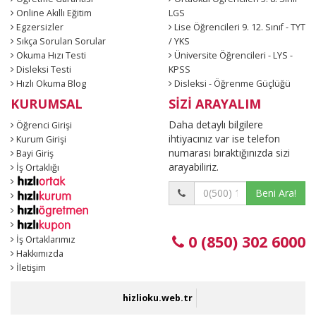
Online Akıllı Eğitim
LGS
Egzersizler
Lise Öğrencileri 9. 12. Sınıf - TYT
Sıkça Sorulan Sorular
/ YKS
Okuma Hızı Testi
Üniversite Öğrencileri - LYS -
Disleksi Testi
KPSS
Hızlı Okuma Blog
Disleksi - Öğrenme Güçlüğü
KURUMSAL
SİZİ ARAYALIM
Daha detaylı bilgilere
Öğrenci Girişi
ihtiyacınız var ise telefon
Kurum Girişi
numarası bıraktığınızda sizi
Bayi Giriş
arayabiliriz.
İş Ortaklığı
Beni Ara!
0 (850) 302 6000
İş Ortaklarımız
Hakkımızda
İletişim
hizlioku.web.tr