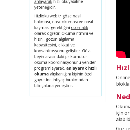
anlayarak
hızlı okuyabilme
yeteneğidir.
Hizlioku.web.tr göze nasıl
bakması, nasıl okuması ve nasıl
kayması gerektiğini
otomatik
olarak öğretir. Okuma ritmini ve
hızını, gözün algılama
kapasitesini, dikkat ve
konsantrasyonu geliştirir. Göz-
beyin arasındaki psikomotor
okuma koordinasyonunu yeniden
Hız
programlayarak,
anlayarak hızlı
okuma
alışkanlığını kişinin özel
Onlin
gayretine ihtiyaç bırakmadan
blokla
bilinçaltına yerleştirir.
Ned
Okuma 
için o
alabild
Göz çe