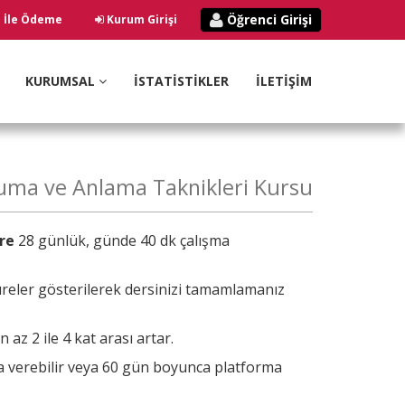
Öğrenci Girişi
ı İle Ödeme
Kurum Girişi
KURUMSAL
İSTATİSTİKLER
İLETİŞİM
kuma ve Anlama Taknikleri Kursu
re
28 günlük, günde 40 dk çalışma
reler gösterilerek dersinizi tamamlamanız
az 2 ile 4 kat arası artar.
ra verebilir veya 60 gün boyunca platforma