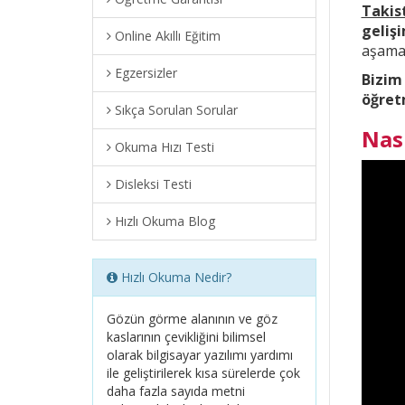
Takis
geliş
Online Akıllı Eğitim
aşama 
Egzersizler
Bizim
öğret
Sıkça Sorulan Sorular
Nas
Okuma Hızı Testi
Disleksi Testi
Hızlı Okuma Blog
Hızlı Okuma Nedir?
Gözün görme alanının ve göz
kaslarının çevikliğini bilimsel
olarak bilgisayar yazılımı yardımı
ile geliştirilerek kısa sürelerde çok
daha fazla sayıda metni