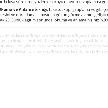
arda kısa sürelerde yüzlerce soruyu okuyup cevaplaması g
 Okuma ve Anlama
tekniği, takistoskop, gruplama vs gibi çeşi
tesini ve duraklama esnasında
gözün görme alanını gelişti
rak 28 Günlük eğitim sonunda, okuma ve anlama hızınız %200
ul dikkat dağınıklığı
diyarbakir dikkat dağınıklığı
yalova dikkat dağını
anlaşılır
diyarbakir disleksi kaç yaşında anlaşılır
yalova disleksi kaç 
istanbul çocuğum yavaş okuyor
diyarbakir çocuğum yavaş okuyo
okuyor
istanbul hızlı okuma seti
diyarbakir hızlı okuma seti
yalov