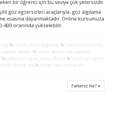
ereken
bir öğrenci için bu seviye çok yetersizdir.
tli göz egzersizleri araçlarıyla, göz algılama
rme esasına dayanmaktadır. Online kursumuza
-400 oranında yükselebilir.
klığı
corum dikkat dağınıklığı
istanbul disleksi kaç
yaşında anlaşılır
corum disleksi kaç yaşında
r
yalova çocuğum yavaş okuyor
corum çocuğum
a hızlı okuma seti
corum hızlı okuma seti
Farkımız Ne?