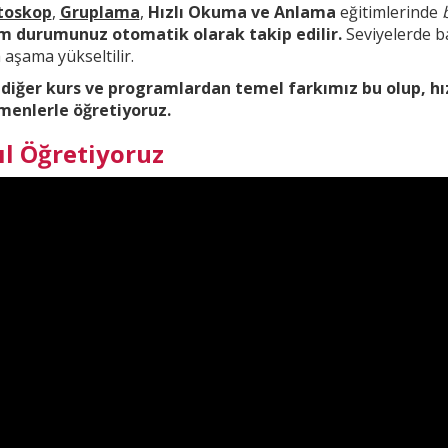
toskop
,
Gruplama
,
Hızlı Okuma ve Anlama
eğitimlerinde
im durumunuz otomatik olarak takip edilir.
Seviyelerde ba
aşama yükseltilir.
 diğer kurs ve
programlardan temel farkımız bu olup,
hı
menlerle öğretiyoruz.
ıl Öğretiyoruz