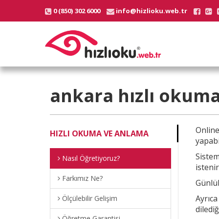
0 (850) 302 6000
info@hizlioku.web.tr
ankara
hızlı okuma
Onlin
HIZLI OKUMA VE ANLAMA
yapabi
Sistem
Nasıl Öğretiyoruz?
istenir
Farkımız Ne?
Günlük
Ayrıc
Ölçülebilir Gelişim
diledi
Öğretme Garantisi