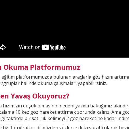
lı Okuma Platformumuz
e eğitim platformumuzda
bulunan araçlarla göz hızını artırma
r/gruplar halinde okuma çalışmaları yapabilirsiniz.
en Yavaş Okuyoruz?
hızımızın düşük olmasının nedeni yazıda baktığımız alandır
rtalama 10 kez göz hareket ettirmek zorunda kalırız. Ama gö
iği taktirde bir
satırlık kelimeyi 2 göz hareketine kadar indireb
ktiği fotoğrafları dilimizden yüzlerce defa süratli olarak be