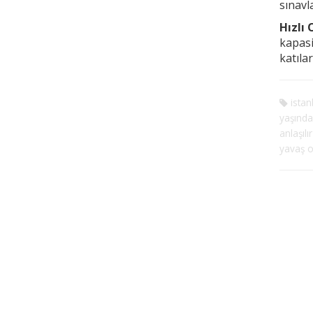
sınavl
Hızlı
kapasi
katıla
istanb
yaşında 
anlaşılır
yavaş 