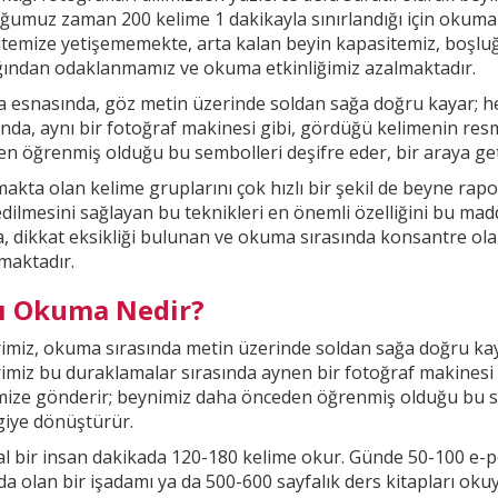
ğumuz zaman 200 kelime 1
dakikayla sınırlandığı için okuma
temize yetişememekte, arta kalan beyin kapasitemiz, boşl
ığından odaklanmamız ve okuma etkinliğimiz
azalmaktadır.
esnasında, göz metin üzerinde soldan sağa doğru kayar; he
nda, aynı bir fotoğraf makinesi gibi, gördüğü kelimenin res
n öğrenmiş olduğu bu sembolleri deşifre eder, bir araya getir
kta olan kelime gruplarını çok hızlı bir şekil
de beyne rapor
ilmesini sağlayan bu teknikleri en önemli özelliğini bu madd
, dikkat
eksikliği bulunan ve okuma sırasında konsantre ola
maktadır.
lı Okuma Nedir?
imiz, okuma sırasında metin üzerinde soldan sağa doğru kay
imiz bu duraklamalar sırasında aynen bir fotoğraf makinesi
mize gönderir; beynimiz daha önceden öğrenmiş olduğu bu
s
lgiye dönüştürür.
 bir insan dakikada 120-180 kelime okur. Günde 50-100 e-p
a olan bir işadamı ya da 500-600 sayfalık ders kitapları oku