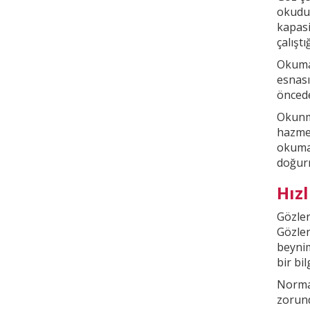
okudu
kapasi
çalışt
Okuma 
esnası
öncede
Okunma
hazmed
okuma
doğur
Hız
Gözler
Gözler
beyni
bir bi
Normal
zorund