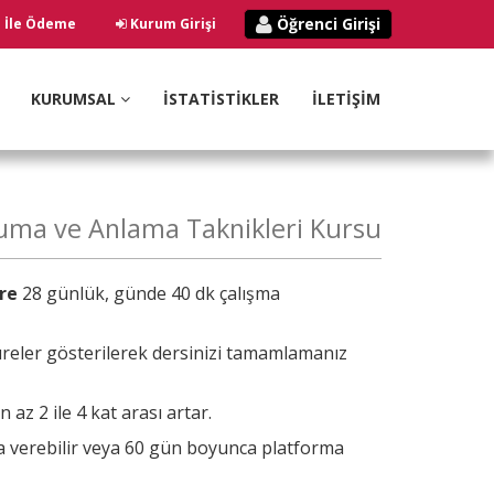
Öğrenci Girişi
ı İle Ödeme
Kurum Girişi
KURUMSAL
İSTATİSTİKLER
İLETİŞİM
kuma ve Anlama Taknikleri Kursu
re
28 günlük, günde 40 dk çalışma
reler gösterilerek dersinizi tamamlamanız
az 2 ile 4 kat arası artar.
ra verebilir veya 60 gün boyunca platforma