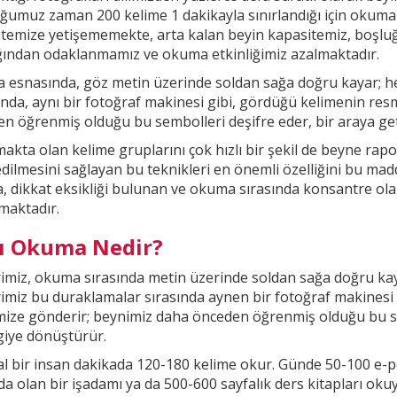
ğumuz zaman 200 kelime 1
dakikayla sınırlandığı için okuma
temize yetişememekte, arta kalan beyin kapasitemiz, boşl
ığından odaklanmamız ve okuma etkinliğimiz
azalmaktadır.
esnasında, göz metin üzerinde soldan sağa doğru kayar; he
nda, aynı bir fotoğraf makinesi gibi, gördüğü kelimenin res
n öğrenmiş olduğu bu sembolleri deşifre eder, bir araya getir
kta olan kelime gruplarını çok hızlı bir şekil
de beyne rapor
ilmesini sağlayan bu teknikleri en önemli özelliğini bu madd
, dikkat
eksikliği bulunan ve okuma sırasında konsantre ola
maktadır.
lı Okuma Nedir?
imiz, okuma sırasında metin üzerinde soldan sağa doğru kay
imiz bu duraklamalar sırasında aynen bir fotoğraf makinesi
mize gönderir; beynimiz daha önceden öğrenmiş olduğu bu
s
lgiye dönüştürür.
 bir insan dakikada 120-180 kelime okur. Günde 50-100 e-p
a olan bir işadamı ya da 500-600 sayfalık ders kitapları oku