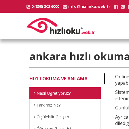
0 (850) 302 6000
info@hizlioku.web.tr
ankara
hızlı okuma
Onlin
HIZLI OKUMA VE ANLAMA
yapabi
Sistem
Nasıl Öğretiyoruz?
istenir
Farkımız Ne?
Günlük
Ayrıc
Ölçülebilir Gelişim
diledi
Öğretme Garantisi