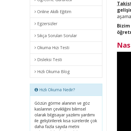
Takis
geliş
Online Akıllı Eğitim
aşama 
Egzersizler
Bizim
öğret
Sıkça Sorulan Sorular
Nas
Okuma Hızı Testi
Disleksi Testi
Hızlı Okuma Blog
Hızlı Okuma Nedir?
Gözün görme alanının ve göz
kaslarının çevikliğini bilimsel
olarak bilgisayar yazılımı yardımı
ile geliştirilerek kısa sürelerde çok
daha fazla sayıda metni