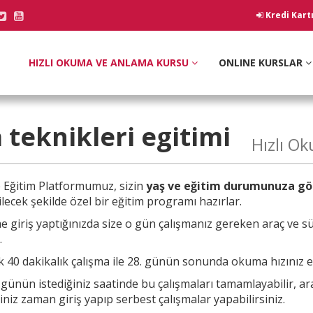
Kredi Kart
HIZLI OKUMA VE ANLAMA KURSU
ONLINE KURSLAR
 teknikleri
egitimi
Hızlı O
e
Eğitim Platformumuz, sizin
yaş ve eğitim durumunuza gö
lecek şekilde özel bir eğitim programı hazırlar.
e giriş yaptığınızda size o gün çalışmanız
gereken araç ve sü
.
 40 dakikalık çalışma ile 28. günün sonunda okuma hızınız en 
a günün
istediğiniz saatinde bu çalışmaları tamamlayabilir, a
ğiniz zaman giriş yapıp serbest çalışmalar yapabilirsiniz.