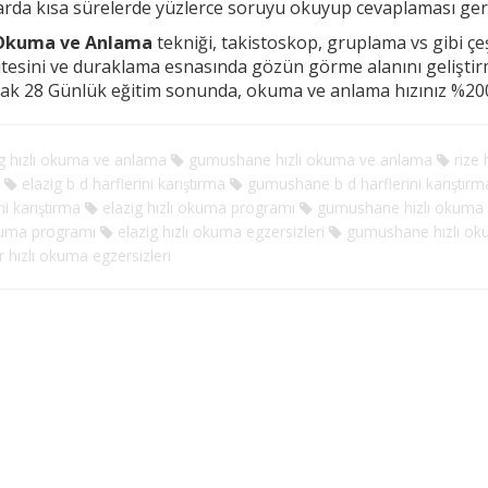
arda kısa sürelerde yüzlerce soruyu okuyup cevaplaması g
 Okuma ve Anlama
tekniği, takistoskop, gruplama vs gibi çeşi
tesini ve duraklama esnasında
gözün görme alanını gelişti
rak 28 Günlük eğitim sonunda, okuma ve anlama hızınız %200
g hızlı okuma ve anlama
gumushane hızlı okuma ve anlama
rize 
elazig b d harflerini karıştırma
gumushane b d harflerini karıştırm
ni karıştırma
elazig hızlı okuma programı
gumushane hızlı okuma 
kuma programı
elazig hızlı okuma egzersizleri
gumushane hızlı oku
r hızlı okuma egzersizleri