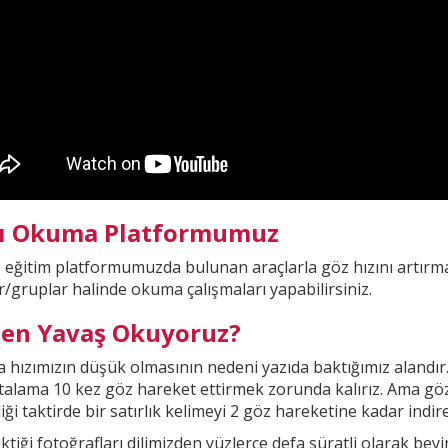
lı Okuma Platformumuz
e eğitim platformumuzda
bulunan araçlarla göz hızını artırma
r/gruplar halinde okuma çalışmaları yapabilirsiniz.
en Yavaş Okuyoruz?
hızımızın düşük olmasının nedeni yazıda baktığımız alandır
rtalama 10 kez göz hareket ettirmek zorunda kalırız. Ama gö
iği taktirde bir
satırlık kelimeyi 2 göz hareketine kadar indireb
ktiği fotoğrafları dilimizden yüzlerce defa süratli olarak be