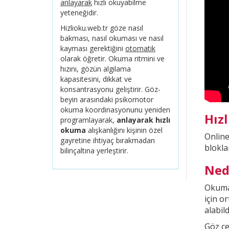
anlayarak
hızlı okuyabilme
yeteneğidir.
Hizlioku.web.tr göze nasıl
bakması, nasıl okuması ve nasıl
kayması gerektiğini
otomatik
olarak öğretir. Okuma ritmini ve
hızını, gözün algılama
kapasitesini, dikkat ve
konsantrasyonu geliştirir. Göz-
beyin arasındaki psikomotor
okuma koordinasyonunu yeniden
Hız
programlayarak,
anlayarak hızlı
okuma
alışkanlığını kişinin özel
Onlin
gayretine ihtiyaç bırakmadan
blokla
bilinçaltına yerleştirir.
Ned
Okuma 
için o
alabild
Göz çe