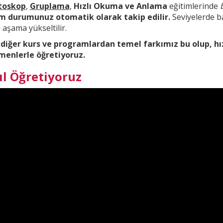
toskop
,
Gruplama
,
Hızlı Okuma ve Anlama
eğitimlerinde
im durumunuz otomatik olarak takip edilir.
Seviyelerde ba
aşama yükseltilir.
 diğer kurs ve
programlardan temel farkımız bu olup,
hı
menlerle öğretiyoruz.
ıl Öğretiyoruz