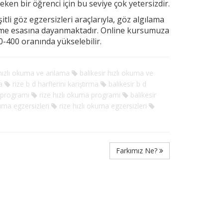
ereken
bir öğrenci için bu seviye çok yetersizdir.
tli göz egzersizleri araçlarıyla, göz algılama
rme esasına dayanmaktadır. Online kursumuza
-400 oranında yükselebilir.
hızlı okuma ve anlama
balikesir hızlı okuma ve
a
rize b d harflerini karıştırma
balikesir b d
programı
rize hızlı okuma programı
balikesir
ma egzersizleri
rize hızlı okuma egzersizleri
Farkımız Ne?