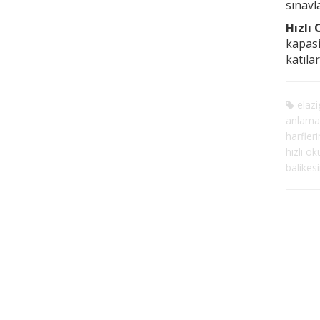
sınavl
Hızlı
kapasi
katıla
elazi
anlama
harfleri
hızlı o
balikesi