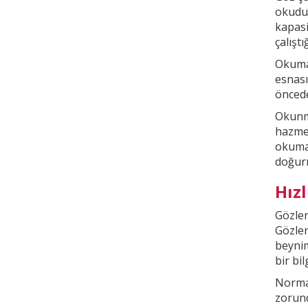
okudu
kapasi
çalışt
Okuma 
esnası
öncede
Okunma
hazmed
okuma
doğur
Hız
Gözler
Gözler
beyni
bir bi
Normal
zorund