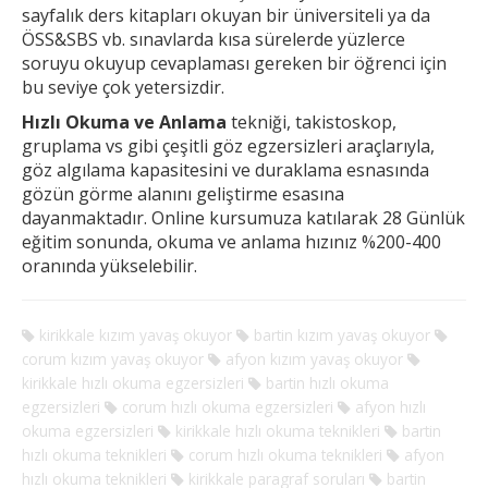
sayfalık ders kitapları okuyan bir üniversiteli ya da
ÖSS&SBS vb. sınavlarda kısa sürelerde yüzlerce
soruyu okuyup cevaplaması gereken
bir öğrenci için
bu seviye çok yetersizdir.
Hızlı Okuma ve Anlama
tekniği, takistoskop,
gruplama vs gibi çeşitli göz egzersizleri araçlarıyla,
göz algılama kapasitesini ve duraklama esnasında
gözün görme alanını geliştirme esasına
dayanmaktadır. Online kursumuza katılarak 28 Günlük
eğitim sonunda, okuma ve anlama hızınız %200-400
oranında yükselebilir.
kirikkale kızım yavaş okuyor
bartin kızım yavaş okuyor
corum kızım yavaş okuyor
afyon kızım yavaş okuyor
kirikkale hızlı okuma egzersizleri
bartin hızlı okuma
egzersizleri
corum hızlı okuma egzersizleri
afyon hızlı
okuma egzersizleri
kirikkale hızlı okuma teknikleri
bartin
hızlı okuma teknikleri
corum hızlı okuma teknikleri
afyon
hızlı okuma teknikleri
kirikkale paragraf soruları
bartin