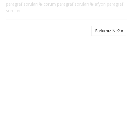
paragraf soruları
corum paragraf soruları
afyon paragraf
soruları
Farkımız Ne?