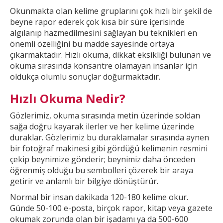
Okunmakta olan kelime gruplarını çok hızlı bir şekil
de
beyne rapor ederek çok kısa bir süre içerisinde
algılanıp hazmedilmesini sağlayan bu teknikleri en
önemli özelliğini bu madde sayesinde ortaya
çıkarmaktadır. Hızlı okuma, dikkat
eksikliği bulunan ve
okuma sırasında konsantre olamayan insanlar için
oldukça olumlu sonuçlar doğurmaktadır.
Hızlı Okuma Nedir?
Gözlerimiz, okuma sırasında metin üzerinde soldan
sağa doğru kayarak ilerler ve
her kelime üzerinde
duraklar. Gözlerimiz bu duraklamalar sırasında aynen
bir fotoğraf makinesi gibi gördüğü kelimenin resmini
çekip beynimize gönderir; beynimiz daha önceden
öğrenmiş olduğu bu
sembolleri çözerek bir araya
getirir ve anlamlı bir bilgiye dönüştürür.
Normal bir insan dakikada 120-180 kelime okur.
Günde 50-100 e-posta, birçok rapor, kitap veya gazete
okumak
zorunda olan bir işadamı ya da 500-600