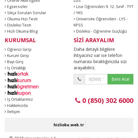
Online Akıllı Eğitim
LGS
Egzersizler
Lise Öğrencileri 9. 12. Sınıf - TYT
Sıkça Sorulan Sorular
/ YKS
Okuma Hızı Testi
Üniversite Öğrencileri - LYS -
Disleksi Testi
KPSS
Hızlı Okuma Blog
Disleksi - Öğrenme Güçlüğü
KURUMSAL
SİZİ ARAYALIM
Daha detaylı bilgilere
Öğrenci Girişi
ihtiyacınız var ise telefon
Kurum Girişi
numarası bıraktığınızda sizi
Bayi Giriş
arayabiliriz.
İş Ortaklığı
Beni Ara!
0 (850) 302 6000
İş Ortaklarımız
Hakkımızda
İletişim
hizlioku.web.tr