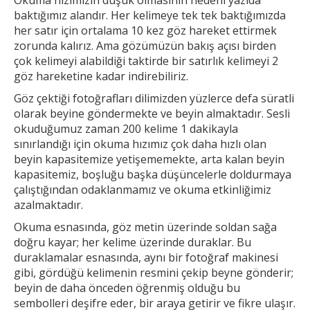
baktığımız alandır. Her
kelimeye tek tek baktığımızda
her satır için ortalama 10 kez göz hareket ettirmek
zorunda kalırız. Ama gözümüzün bakış açısı birden
çok kelimeyi alabildiği taktirde bir
satırlık kelimeyi 2
göz hareketine kadar indirebiliriz.
Göz çektiği fotoğrafları dilimizden yüzlerce defa süratli
olarak beyine göndermekte ve beyin almaktadır. Sesli
okuduğumuz zaman 200 kelime 1
dakikayla
sınırlandığı için okuma hızımız çok daha hızlı olan
beyin kapasitemize yetişememekte, arta kalan beyin
kapasitemiz, boşluğu başka düşüncelerle doldurmaya
çalıştığından odaklanmamız ve okuma etkinliğimiz
azalmaktadır.
Okuma esnasında, göz metin üzerinde soldan sağa
doğru kayar; her kelime üzerinde duraklar. Bu
duraklamalar esnasında, aynı bir fotoğraf makinesi
gibi, gördüğü kelimenin resmini çekip
beyne gönderir;
beyin de daha önceden öğrenmiş olduğu bu
sembolleri deşifre eder, bir araya getirir ve fikre ulaşır.