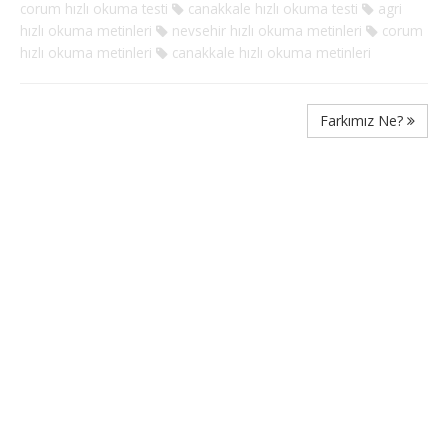
corum hızlı okuma testi
canakkale hızlı okuma testi
agri
hızlı okuma metinleri
nevsehir hızlı okuma metinleri
corum
hızlı okuma metinleri
canakkale hızlı okuma metinleri
Farkımız Ne?