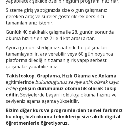
yapabilecek şekilde özel bir eğitim programı hazırlar.
Sisteme giriş yaptığınızda size o gün çalışmanız
gereken araç ve süreler gösterilerek dersinizi
tamamlamanız istenir.
Günlük 40 dakikalık çalışma ile 28. günün sonunda
okuma hızınız en az 2 ile 4 kat arası artar.
Ayrıca günün
istediğiniz saatinde bu çalışmaları
tamamlayabilir, ara verebilir veya 60 gün boyunca
platforma dilediğiniz zaman giriş yapıp serbest
çalışmalar yapabilirsiniz.
Takistoskop
,
Gruplama
,
Hızlı Okuma ve Anlama
eğitimlerinde
bulunduğunuz seviye anlık olarak kayıt
edilip
gelişim durumunuz otomatik olarak takip
edilir.
Seviyelerde başarılı oldukça okuma hızınız ve
seviyeniz aşama aşama yükseltilir.
Bizim diğer kurs ve
programlardan temel farkımız
bu olup,
hızlı okuma teknikleri
yı size akıllı digital
öğretmenlerle öğretiyoruz.