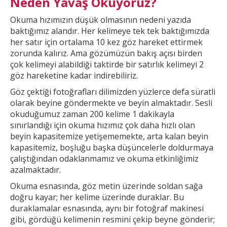
Neden Yavaş Okuyoruz?
Okuma hızımızın düşük olmasının nedeni yazıda
baktığımız alandır. Her
kelimeye tek tek baktığımızda
her satır için ortalama 10 kez göz hareket ettirmek
zorunda kalırız. Ama gözümüzün bakış açısı birden
çok kelimeyi alabildiği taktirde bir
satırlık kelimeyi 2
göz hareketine kadar indirebiliriz.
Göz çektiği fotoğrafları dilimizden yüzlerce defa süratli
olarak beyine göndermekte ve beyin almaktadır. Sesli
okuduğumuz zaman 200 kelime 1
dakikayla
sınırlandığı için okuma hızımız çok daha hızlı olan
beyin kapasitemize yetişememekte, arta kalan beyin
kapasitemiz, boşluğu başka düşüncelerle doldurmaya
çalıştığından odaklanmamız ve okuma etkinliğimiz
azalmaktadır.
Okuma esnasında, göz metin üzerinde soldan sağa
doğru kayar; her kelime üzerinde duraklar. Bu
duraklamalar esnasında, aynı bir fotoğraf makinesi
gibi, gördüğü kelimenin resmini çekip
beyne gönderir;