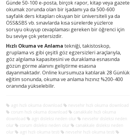
Günde 50-100 e-posta, birçok rapor, kitap veya gazete
okumak
zorunda olan bir işadamı ya da 500-600
sayfalık ders kitapları okuyan bir üniversiteli ya da
ÖSS&SBS vb. sınavlarda kısa sürelerde yüzlerce
soruyu okuyup cevaplaması gereken
bir öğrenci için
bu seviye çok yetersizdir.
Hızlı Okuma ve Anlama
tekniği, takistoskop,
gruplama vs gibi çeşitli göz egzersizleri araçlarıyla,
göz algılama kapasitesini ve duraklama esnasında
gözün görme alanını geliştirme esasına
dayanmaktadır. Online kursumuza katılarak 28 Günlük
eğitim sonunda, okuma ve anlama hızınız %200-400
oranında yükselebilir.
agri hızlı okuma download
nevsehir hızlı okuma download
corum hızlı okuma download
canakkale hızlı okuma
download
agri disleksi neden olur
nevsehir disleksi neden
olur
corum disleksi neden olur
canakkale disleksi neden
olur
agri hızlı okuma testi
nevsehir hızlı okuma testi