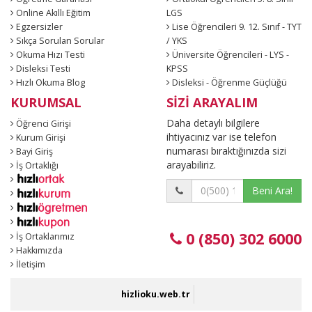
Online Akıllı Eğitim
LGS
Egzersizler
Lise Öğrencileri 9. 12. Sınıf - TYT
Sıkça Sorulan Sorular
/ YKS
Okuma Hızı Testi
Üniversite Öğrencileri - LYS -
Disleksi Testi
KPSS
Hızlı Okuma Blog
Disleksi - Öğrenme Güçlüğü
KURUMSAL
SİZİ ARAYALIM
Daha detaylı bilgilere
Öğrenci Girişi
ihtiyacınız var ise telefon
Kurum Girişi
numarası bıraktığınızda sizi
Bayi Giriş
arayabiliriz.
İş Ortaklığı
Beni Ara!
0 (850) 302 6000
İş Ortaklarımız
Hakkımızda
İletişim
hizlioku.web.tr