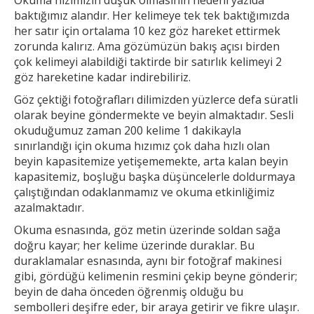
baktığımız alandır. Her
kelimeye tek tek baktığımızda
her satır için ortalama 10 kez göz hareket ettirmek
zorunda kalırız. Ama gözümüzün bakış açısı birden
çok kelimeyi alabildiği taktirde bir
satırlık kelimeyi 2
göz hareketine kadar indirebiliriz.
Göz çektiği fotoğrafları dilimizden yüzlerce defa süratli
olarak beyine göndermekte ve beyin almaktadır. Sesli
okuduğumuz zaman 200 kelime 1
dakikayla
sınırlandığı için okuma hızımız çok daha hızlı olan
beyin kapasitemize yetişememekte, arta kalan beyin
kapasitemiz, boşluğu başka düşüncelerle doldurmaya
çalıştığından odaklanmamız ve okuma etkinliğimiz
azalmaktadır.
Okuma esnasında, göz metin üzerinde soldan sağa
doğru kayar; her kelime üzerinde duraklar. Bu
duraklamalar esnasında, aynı bir fotoğraf makinesi
gibi, gördüğü kelimenin resmini çekip
beyne gönderir;
beyin de daha önceden öğrenmiş olduğu bu
sembolleri deşifre eder, bir araya getirir ve fikre ulaşır.