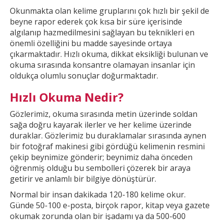
Okunmakta olan kelime gruplarını çok hızlı bir şekil
de
beyne rapor ederek çok kısa bir süre içerisinde
algılanıp hazmedilmesini sağlayan bu teknikleri en
önemli özelliğini bu madde sayesinde ortaya
çıkarmaktadır. Hızlı okuma, dikkat
eksikliği bulunan ve
okuma sırasında konsantre olamayan insanlar için
oldukça olumlu sonuçlar doğurmaktadır.
Hızlı Okuma Nedir?
Gözlerimiz, okuma sırasında metin üzerinde soldan
sağa doğru kayarak ilerler ve
her kelime üzerinde
duraklar. Gözlerimiz bu duraklamalar sırasında aynen
bir fotoğraf makinesi gibi gördüğü kelimenin resmini
çekip beynimize gönderir; beynimiz daha önceden
öğrenmiş olduğu bu
sembolleri çözerek bir araya
getirir ve anlamlı bir bilgiye dönüştürür.
Normal bir insan dakikada 120-180 kelime okur.
Günde 50-100 e-posta, birçok rapor, kitap veya gazete
okumak
zorunda olan bir işadamı ya da 500-600