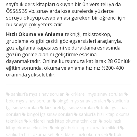
sayfalık ders kitapları okuyan bir üniversiteli ya da
ÖSS&SBS vb. sınavlarda kısa sürelerde yüzlerce
soruyu okuyup cevaplaması gereken
bir öğrenci için
bu seviye çok yetersizdir.
Hızlı Okuma ve Anlama
tekniği, takistoskop,
gruplama vs gibi çeşitli göz egzersizleri araçlarıyla,
göz algılama kapasitesini ve duraklama esnasında
gözün görme alanını geliştirme esasına
dayanmaktadır. Online kursumuza katılarak 28 Günlük
eğitim sonunda, okuma ve anlama hızınız %200-400
oranında yükselebilir.
sanliurfa mys sınav soruları
kirklareli mys sınav soruları
bolu mys sınav soruları
bingöl mys sınav soruları
sanliurfa
lgs sınav soruları
kirklareli lgs sınav soruları
bolu lgs sınav
soruları
bingöl lgs sınav soruları
sanliurfa hızlı kitap okuma
teknikleri
kirklareli hızlı kitap okuma teknikleri
bolu hızlı
kitap okuma teknikleri
bingöl hızlı kitap okuma teknikleri
sanliurfa hızlı okuma seti
kirklareli hızlı okuma seti
bolu