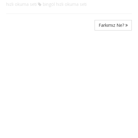
hızlı okuma seti
bingöl hızlı okuma seti
Farkımız Ne?