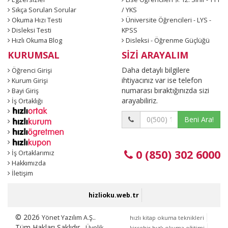
Sıkça Sorulan Sorular
/ YKS
Okuma Hızı Testi
Üniversite Öğrencileri - LYS -
Disleksi Testi
KPSS
Hızlı Okuma Blog
Disleksi - Öğrenme Güçlüğü
KURUMSAL
SİZİ ARAYALIM
Daha detaylı bilgilere
Öğrenci Girişi
ihtiyacınız var ise telefon
Kurum Girişi
numarası bıraktığınızda sizi
Bayi Giriş
arayabiliriz.
İş Ortaklığı
Beni Ara!
0 (850) 302 6000
İş Ortaklarımız
Hakkımızda
İletişim
hizlioku.web.tr
© 2026
.
Yönet Yazılım A.Ş.
hızlı kitap okuma teknikleri
Tüm Hakları Saklıdır.
Üyelik
kirsehir hızlı okuma eğitimi