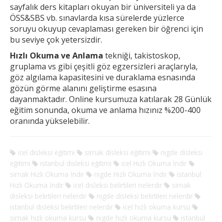
sayfalık ders kitapları okuyan bir üniversiteli ya da
ÖSS&SBS vb. sınavlarda kısa sürelerde yüzlerce
soruyu okuyup cevaplaması gereken
bir öğrenci için
bu seviye çok yetersizdir.
Hızlı Okuma ve Anlama
tekniği, takistoskop,
gruplama vs gibi çeşitli göz egzersizleri araçlarıyla,
göz algılama kapasitesini ve duraklama esnasında
gözün görme alanını geliştirme esasına
dayanmaktadır. Online kursumuza katılarak 28 Günlük
eğitim sonunda, okuma ve anlama hızınız %200-400
oranında yükselebilir.
icel disleksi eğitimi
sirnak disleksi eğitimi
nigde disleksi
eğitimi
istanbul disleksi eğitimi
icel Hızlı Okuma İndir
sirnak Hızlı Okuma İndir
nigde Hızlı Okuma İndir
istanbul
Hızlı Okuma İndir
icel disleksi belirtileri nelerdir
sirnak
disleksi belirtileri nelerdir
nigde disleksi belirtileri nelerdir
istanbul disleksi belirtileri nelerdir
icel hızlı okuma kursu
sirnak hızlı okuma kursu
nigde hızlı okuma kursu
istanbul