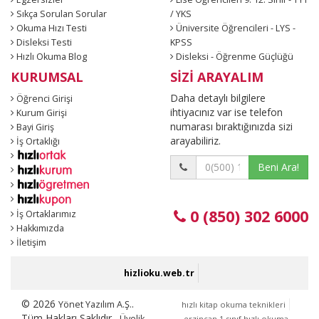
Sıkça Sorulan Sorular
/ YKS
Okuma Hızı Testi
Üniversite Öğrencileri - LYS -
Disleksi Testi
KPSS
Hızlı Okuma Blog
Disleksi - Öğrenme Güçlüğü
KURUMSAL
SİZİ ARAYALIM
Daha detaylı bilgilere
Öğrenci Girişi
ihtiyacınız var ise telefon
Kurum Girişi
numarası bıraktığınızda sizi
Bayi Giriş
arayabiliriz.
İş Ortaklığı
Beni Ara!
0 (850) 302 6000
İş Ortaklarımız
Hakkımızda
İletişim
hizlioku.web.tr
© 2026
.
Yönet Yazılım A.Ş.
hızlı kitap okuma teknikleri
Tüm Hakları Saklıdır.
Üyelik
erzincan 1.sınıf hızlı okuma