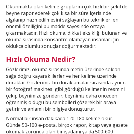
Okunmakta olan kelime gruplarını çok hızlı bir şekil
de
beyne rapor ederek çok kısa bir süre içerisinde
algılanıp hazmedilmesini sağlayan bu teknikleri en
önemli özelliğini bu madde sayesinde ortaya
çıkarmaktadır. Hızlı okuma, dikkat
eksikliği bulunan ve
okuma sırasında konsantre olamayan insanlar için
oldukça olumlu sonuçlar doğurmaktadır.
Hızlı Okuma Nedir?
Gözlerimiz, okuma sırasında metin üzerinde soldan
sağa doğru kayarak ilerler ve
her kelime üzerinde
duraklar. Gözlerimiz bu duraklamalar sırasında aynen
bir fotoğraf makinesi gibi gördüğü kelimenin resmini
çekip beynimize gönderir; beynimiz daha önceden
öğrenmiş olduğu bu
sembolleri çözerek bir araya
getirir ve anlamlı bir bilgiye dönüştürür.
Normal bir insan dakikada 120-180 kelime okur.
Günde 50-100 e-posta, birçok rapor, kitap veya gazete
okumak
zorunda olan bir işadamı ya da 500-600