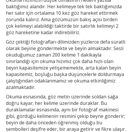
baktığımız alandır. Her
kelimeye tek tek baktığımızda
her satır için ortalama 10 kez göz hareket ettirmek
zorunda kalırız. Ama gözümüzün bakış açısı birden
çok kelimeyi alabildiği taktirde bir
satırlık kelimeyi 2
göz hareketine kadar indirebiliriz.
Göz çektiği fotoğrafları dilimizden yüzlerce defa süratli
olarak beyine göndermekte ve beyin almaktadır. Sesli
okuduğumuz zaman 200 kelime 1
dakikayla
sınırlandığı için okuma hızımız çok daha hızlı olan
beyin kapasitemize yetişememekte, arta kalan beyin
kapasitemiz, boşluğu başka düşüncelerle doldurmaya
çalıştığından odaklanmamız ve okuma etkinliğimiz
azalmaktadır.
Okuma esnasında, göz metin üzerinde soldan sağa
doğru kayar; her kelime üzerinde duraklar. Bu
duraklamalar esnasında, aynı bir fotoğraf makinesi
gibi, gördüğü kelimenin resmini çekip
beyne gönderir;
beyin de daha önceden öğrenmiş olduğu bu
sembolleri deşifre eder, bir araya getirir ve fikre ulaşır.