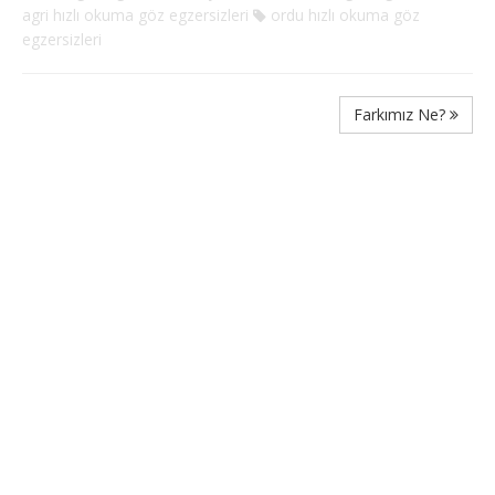
agri hızlı okuma göz egzersizleri
ordu hızlı okuma göz
egzersizleri
Farkımız Ne?