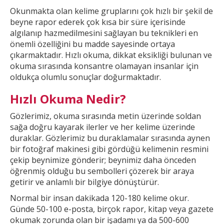
Okunmakta olan kelime gruplarını çok hızlı bir şekil
de
beyne rapor ederek çok kısa bir süre içerisinde
algılanıp hazmedilmesini sağlayan bu teknikleri en
önemli özelliğini bu madde sayesinde ortaya
çıkarmaktadır. Hızlı okuma, dikkat
eksikliği bulunan ve
okuma sırasında konsantre olamayan insanlar için
oldukça olumlu sonuçlar doğurmaktadır.
Hızlı Okuma Nedir?
Gözlerimiz, okuma sırasında metin üzerinde soldan
sağa doğru kayarak ilerler ve
her kelime üzerinde
duraklar. Gözlerimiz bu duraklamalar sırasında aynen
bir fotoğraf makinesi gibi gördüğü kelimenin resmini
çekip beynimize gönderir; beynimiz daha önceden
öğrenmiş olduğu bu
sembolleri çözerek bir araya
getirir ve anlamlı bir bilgiye dönüştürür.
Normal bir insan dakikada 120-180 kelime okur.
Günde 50-100 e-posta, birçok rapor, kitap veya gazete
okumak
zorunda olan bir işadamı ya da 500-600