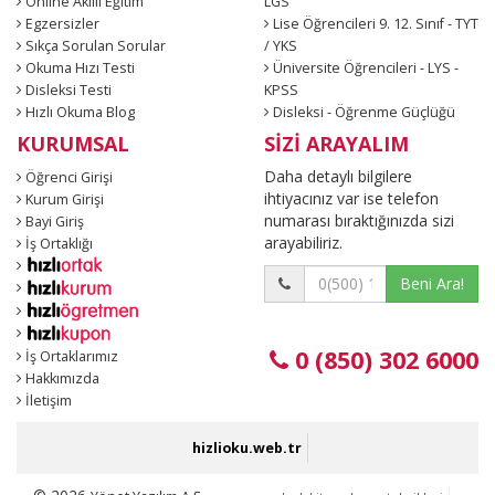
Online Akıllı Eğitim
LGS
Egzersizler
Lise Öğrencileri 9. 12. Sınıf - TYT
Sıkça Sorulan Sorular
/ YKS
Okuma Hızı Testi
Üniversite Öğrencileri - LYS -
Disleksi Testi
KPSS
Hızlı Okuma Blog
Disleksi - Öğrenme Güçlüğü
KURUMSAL
SİZİ ARAYALIM
Daha detaylı bilgilere
Öğrenci Girişi
ihtiyacınız var ise telefon
Kurum Girişi
numarası bıraktığınızda sizi
Bayi Giriş
arayabiliriz.
İş Ortaklığı
Beni Ara!
0 (850) 302 6000
İş Ortaklarımız
Hakkımızda
İletişim
hizlioku.web.tr