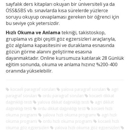
sayfalık ders kitapları okuyan bir üniversiteli ya da
ÖSS&SBS vb. sınavlarda kısa sürelerde yüzlerce
soruyu okuyup cevaplaması gereken
bir öğrenci için
bu seviye çok yetersizdir.
Hızlı Okuma ve Anlama
tekniği, takistoskop,
gruplama vs gibi çeşitli göz egzersizleri araçlarıyla,
göz algılama kapasitesini ve duraklama esnasında
gözün görme alanını geliştirme esasına
dayanmaktadır. Online kursumuza katılarak 28 Günlük
eğitim sonunda, okuma ve anlama hızınız %200-400
oranında yükselebilir.
kocaeli paragraf soruları
yalova paragraf soruları
agri
paragraf soruları
ordu paragraf soruları
kocaeli dikkat
dağınıklığı testi
yalova dikkat dağınıklığı testi
agri dikkat
dağınıklığı testi
ordu dikkat dağınıklığı testi
kocaeli hızlı
okuma programı
yalova hızlı okuma programı
agri hızlı
okuma programı
ordu hızlı okuma programı
kocaeli hızlı
okuma göz egzersizleri
yalova hızlı okuma göz egzersizleri