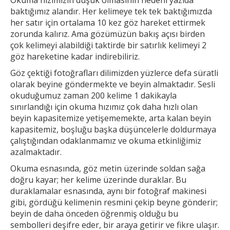
baktığımız alandır. Her
kelimeye tek tek baktığımızda
her satır için ortalama 10 kez göz hareket ettirmek
zorunda kalırız. Ama gözümüzün bakış açısı birden
çok kelimeyi alabildiği taktirde bir
satırlık kelimeyi 2
göz hareketine kadar indirebiliriz.
Göz çektiği fotoğrafları dilimizden yüzlerce defa süratli
olarak beyine göndermekte ve beyin almaktadır. Sesli
okuduğumuz zaman 200 kelime 1
dakikayla
sınırlandığı için okuma hızımız çok daha hızlı olan
beyin kapasitemize yetişememekte, arta kalan beyin
kapasitemiz, boşluğu başka düşüncelerle doldurmaya
çalıştığından odaklanmamız ve okuma etkinliğimiz
azalmaktadır.
Okuma esnasında, göz metin üzerinde soldan sağa
doğru kayar; her kelime üzerinde duraklar. Bu
duraklamalar esnasında, aynı bir fotoğraf makinesi
gibi, gördüğü kelimenin resmini çekip
beyne gönderir;
beyin de daha önceden öğrenmiş olduğu bu
sembolleri deşifre eder, bir araya getirir ve fikre ulaşır.