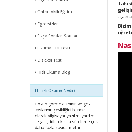
Takis
geliş
Online Akıllı Eğitim
aşama 
Egzersizler
Bizim
öğret
Sıkça Sorulan Sorular
Nas
Okuma Hızı Testi
Disleksi Testi
Hızlı Okuma Blog
Hızlı Okuma Nedir?
Gözün görme alanının ve göz
kaslarının çevikliğini bilimsel
olarak bilgisayar yazılımı yardımı
ile geliştirilerek kısa sürelerde çok
daha fazla sayıda metni