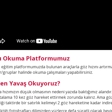
lı Okuma Platformumuz
e eğitim platformumuzda
bulunan araçlarla göz hızını artırma
r/gruplar halinde okuma çalışmaları yapabilirsiniz.
en Yavaş Okuyoruz?
hızımızın düşük olmasının nedeni yazıda baktığımız alandır
rtalama 10 kez göz hareket ettirmek zorunda kalırız. Ama gö
iği taktirde bir
satırlık kelimeyi 2 göz hareketine kadar indireb
ktiği fotoğrafları dilimizden yüzlerce defa süratli olarak be