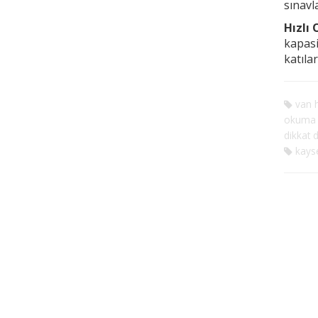
sınavl
Hızlı
kapasi
katıla
van h
okuma
dikkat d
kayse