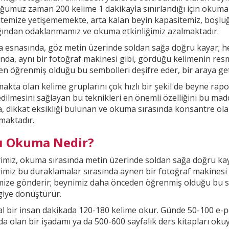
ğumuz zaman 200 kelime 1
dakikayla sınırlandığı için okuma
temize yetişememekte, arta kalan beyin kapasitemiz, boşl
ığından odaklanmamız ve okuma etkinliğimiz
azalmaktadır.
esnasında, göz metin üzerinde soldan sağa doğru kayar; he
nda, aynı bir fotoğraf makinesi gibi, gördüğü kelimenin res
n öğrenmiş olduğu bu sembolleri deşifre eder, bir araya getir
kta olan kelime gruplarını çok hızlı bir şekil
de beyne rapor
ilmesini sağlayan bu teknikleri en önemli özelliğini bu madd
, dikkat
eksikliği bulunan ve okuma sırasında konsantre ola
maktadır.
lı Okuma Nedir?
imiz, okuma sırasında metin üzerinde soldan sağa doğru kay
imiz bu duraklamalar sırasında aynen bir fotoğraf makinesi
mize gönderir; beynimiz daha önceden öğrenmiş olduğu bu
s
lgiye dönüştürür.
 bir insan dakikada 120-180 kelime okur. Günde 50-100 e-p
a olan bir işadamı ya da 500-600 sayfalık ders kitapları oku