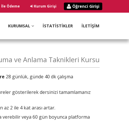
Öğrenci Girişi
ı İle Ödeme
Kurum Girişi
KURUMSAL
İSTATİSTİKLER
İLETİŞİM
kuma ve Anlama Taknikleri Kursu
re
28 günlük, günde 40 dk çalışma
reler gösterilerek dersinizi tamamlamanız
az 2 ile 4 kat arası artar.
ra verebilir veya 60 gün boyunca platforma