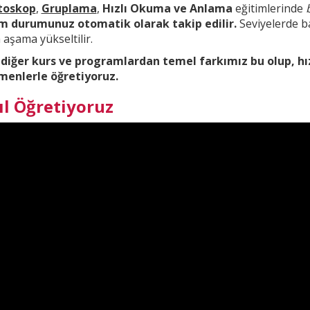
toskop
,
Gruplama
,
Hızlı Okuma ve Anlama
eğitimlerinde
im durumunuz otomatik olarak takip edilir.
Seviyelerde ba
aşama yükseltilir.
 diğer kurs ve
programlardan temel farkımız bu olup,
hı
menlerle öğretiyoruz.
ıl Öğretiyoruz