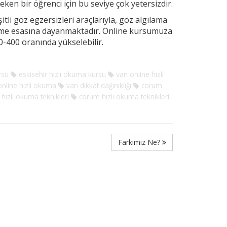
ereken
bir öğrenci için bu seviye çok yetersizdir.
tli göz egzersizleri araçlarıyla, göz algılama
rme esasına dayanmaktadır. Online kursumuza
-400 oranında yükselebilir.
rsu
eskisehir hızlı okuma kursu
van online hizli
online hizli okuma
van dikkat dağınıklığı
corum
hızlı okuma teknikleri
corum hızlı okuma teknikleri
Farkımız Ne?