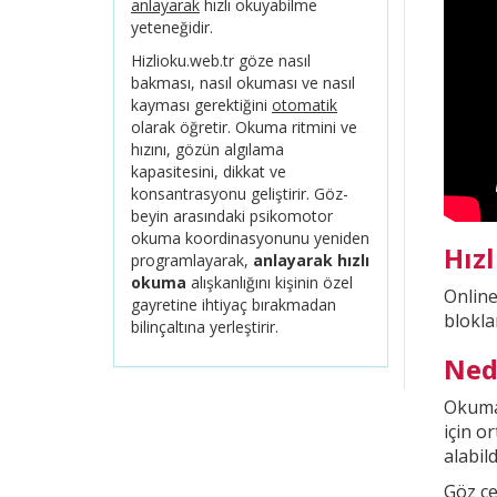
anlayarak
hızlı okuyabilme
yeteneğidir.
Hizlioku.web.tr göze nasıl
bakması, nasıl okuması ve nasıl
kayması gerektiğini
otomatik
olarak öğretir. Okuma ritmini ve
hızını, gözün algılama
kapasitesini, dikkat ve
konsantrasyonu geliştirir. Göz-
beyin arasındaki psikomotor
okuma koordinasyonunu yeniden
Hız
programlayarak,
anlayarak hızlı
okuma
alışkanlığını kişinin özel
Onlin
gayretine ihtiyaç bırakmadan
blokla
bilinçaltına yerleştirir.
Ned
Okuma 
için o
alabild
Göz çe