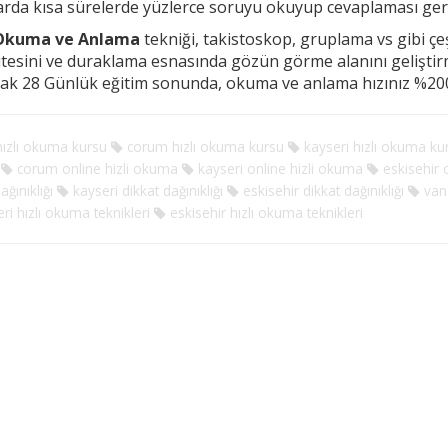
arda kısa sürelerde yüzlerce soruyu okuyup cevaplaması g
 Okuma ve Anlama
tekniği, takistoskop, gruplama vs gibi çeşi
tesini ve duraklama esnasında
gözün görme alanını gelişti
rak 28 Günlük eğitim sonunda, okuma ve anlama hızınız %200
ızlı okuma kursu
corum hızlı okuma kursu
kayseri hızlı okuma ku
corum online hizli okuma
kayseri online hizli okuma
eskisehir 
ağınıklığı
kayseri dikkat dağınıklığı
eskisehir dikkat dağınıklığı
van 
ri hızlı okuma teknikleri
eskisehir hızlı okuma teknikleri