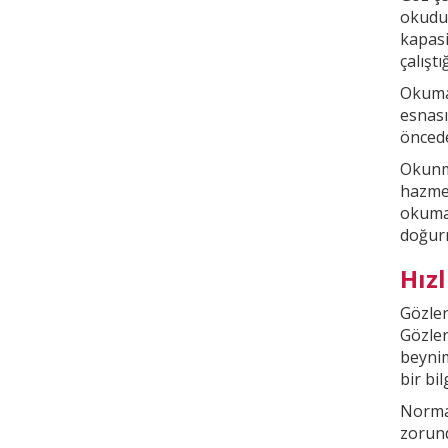
okudu
kapasi
çalışt
Okuma 
esnası
öncede
Okunma
hazmed
okuma
doğur
Hız
Gözler
Gözler
beyni
bir bi
Normal
zorund