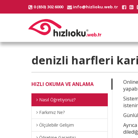
0 (850) 302 6000
info@hizlioku.web.tr
denizli harfleri ka
Onlin
HIZLI OKUMA VE ANLAMA
yapabi
Sistem
Nasıl Öğretiyoruz?
istenir
Farkımız Ne?
Günlük
Ayrıc
Ölçülebilir Gelişim
diledi
Öğretme Garantisi