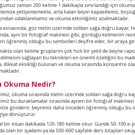
ğumuz zaman 200 kelime 1
dakikayla sınırlandığı için okuma
temize yetişememekte, arta kalan beyin kapasitemiz, boşl
ığından odaklanmamız ve okuma etkinliğimiz
azalmaktadır.
esnasında, göz metin üzerinde soldan sağa doğru kayar; he
nda, aynı bir fotoğraf makinesi gibi, gördüğü kelimenin res
n öğrenmiş olduğu bu sembolleri deşifre eder, bir araya getir
kta olan kelime gruplarını çok hızlı bir şekil
de beyne rapor
ilmesini sağlayan bu teknikleri en önemli özelliğini bu madd
, dikkat
eksikliği bulunan ve okuma sırasında konsantre ola
maktadır.
lı Okuma Nedir?
imiz, okuma sırasında metin üzerinde soldan sağa doğru kay
imiz bu duraklamalar sırasında aynen bir fotoğraf makinesi
mize gönderir; beynimiz daha önceden öğrenmiş olduğu bu
s
lgiye dönüştürür.
 bir insan dakikada 120-180 kelime okur. Günde 50-100 e-p
a olan bir işadamı ya da 500-600 sayfalık ders kitapları oku