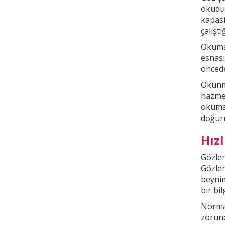
okudu
kapasi
çalışt
Okuma 
esnası
öncede
Okunma
hazmed
okuma
doğur
Hız
Gözler
Gözler
beyni
bir bi
Normal
zorund