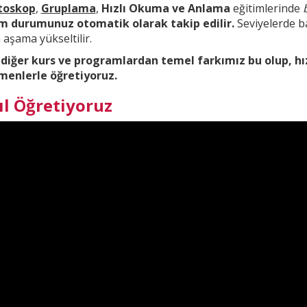
toskop
,
Gruplama
,
Hızlı Okuma ve Anlama
eğitimlerinde
im durumunuz otomatik olarak takip edilir.
Seviyelerde ba
aşama yükseltilir.
 diğer kurs ve
programlardan temel farkımız bu olup,
hı
menlerle öğretiyoruz.
ıl Öğretiyoruz