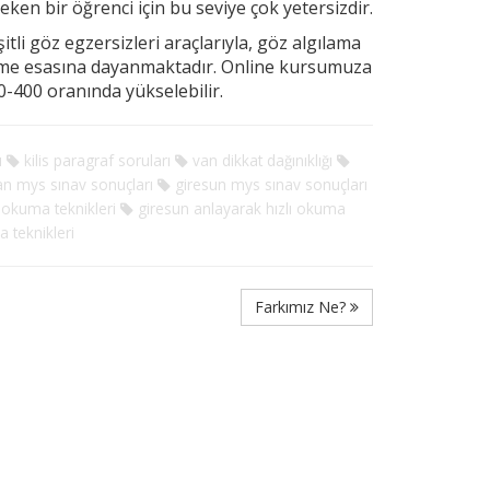
ereken
bir öğrenci için bu seviye çok yetersizdir.
tli göz egzersizleri araçlarıyla, göz algılama
rme esasına dayanmaktadır. Online kursumuza
-400 oranında yükselebilir.
ı
kilis paragraf soruları
van dikkat dağınıklığı
n mys sınav sonuçları
giresun mys sınav sonuçları
 okuma teknikleri
giresun anlayarak hızlı okuma
a teknikleri
Farkımız Ne?