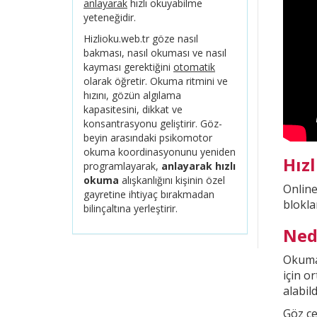
anlayarak
hızlı okuyabilme
yeteneğidir.
Hizlioku.web.tr göze nasıl
bakması, nasıl okuması ve nasıl
kayması gerektiğini
otomatik
olarak öğretir. Okuma ritmini ve
hızını, gözün algılama
kapasitesini, dikkat ve
konsantrasyonu geliştirir. Göz-
beyin arasındaki psikomotor
okuma koordinasyonunu yeniden
Hız
programlayarak,
anlayarak hızlı
okuma
alışkanlığını kişinin özel
Onlin
gayretine ihtiyaç bırakmadan
blokla
bilinçaltına yerleştirir.
Ned
Okuma 
için o
alabild
Göz çe