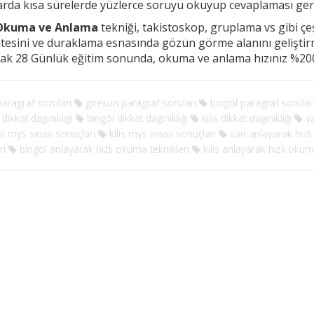
arda kısa sürelerde yüzlerce soruyu okuyup cevaplaması g
 Okuma ve Anlama
tekniği, takistoskop, gruplama vs gibi çeşi
tesini ve duraklama esnasında
gözün görme alanını gelişti
rak 28 Günlük eğitim sonunda, okuma ve anlama hızınız %200
aragraf soruları
giresun paragraf soruları
bingöl paragraf sorular
dikkat dağınıklığı
bingöl dikkat dağınıklığı
kilis dikkat dağınıklığı
va
l mys sınav sonuçları
kilis mys sınav sonuçları
van anlayarak hızlı
ri
bingöl anlayarak hızlı okuma teknikleri
kilis anlayarak hızlı okum