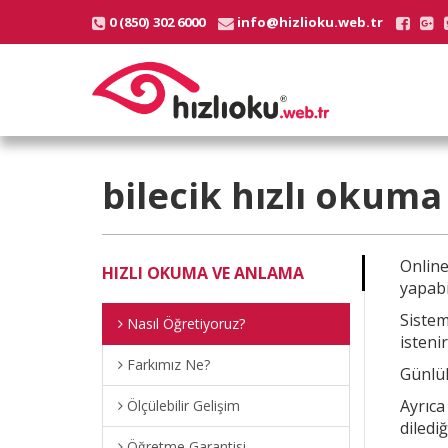
0 (850) 302 6000
info@hizlioku.web.tr
bilecik
hızlı okuma
Onlin
HIZLI OKUMA VE ANLAMA
yapabi
Sistem
Nasıl Öğretiyoruz?
istenir
Farkımız Ne?
Günlük
Ayrıc
Ölçülebilir Gelişim
diledi
Öğretme Garantisi