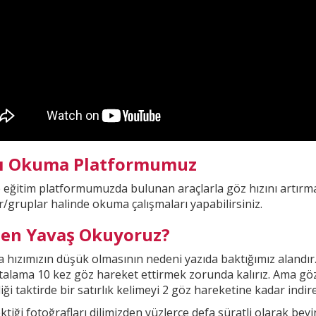
lı Okuma Platformumuz
e eğitim platformumuzda
bulunan araçlarla göz hızını artırma
r/gruplar halinde okuma çalışmaları yapabilirsiniz.
en Yavaş Okuyoruz?
hızımızın düşük olmasının nedeni yazıda baktığımız alandır
rtalama 10 kez göz hareket ettirmek zorunda kalırız. Ama gö
iği taktirde bir
satırlık kelimeyi 2 göz hareketine kadar indireb
ktiği fotoğrafları dilimizden yüzlerce defa süratli olarak be