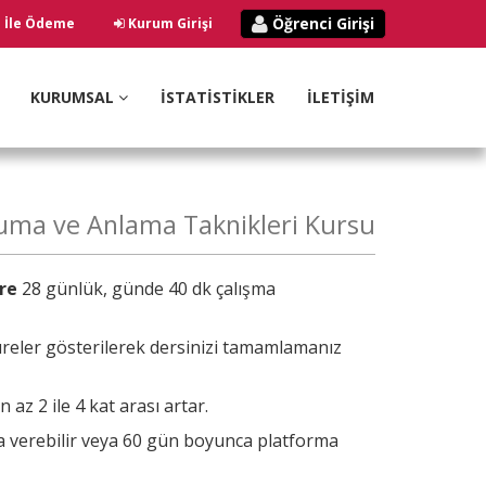
Öğrenci Girişi
ı İle Ödeme
Kurum Girişi
KURUMSAL
İSTATİSTİKLER
İLETİŞİM
kuma ve Anlama Taknikleri Kursu
re
28 günlük, günde 40 dk çalışma
reler gösterilerek dersinizi tamamlamanız
az 2 ile 4 kat arası artar.
ra verebilir veya 60 gün boyunca platforma