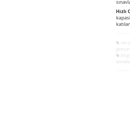
sınavl
Hızlı
kapasi
katıla
van p
giresun 
bingö
teknikle