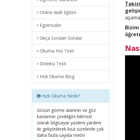
Takis
geliş
Online Akıllı Eğitim
aşama 
Egzersizler
Bizim
öğret
Sıkça Sorulan Sorular
Nas
Okuma Hızı Testi
Disleksi Testi
Hızlı Okuma Blog
Hızlı Okuma Nedir?
Gözün görme alanının ve göz
kaslarının çevikliğini bilimsel
olarak bilgisayar yazılımı yardımı
ile geliştirilerek kısa sürelerde çok
daha fazla sayıda metni