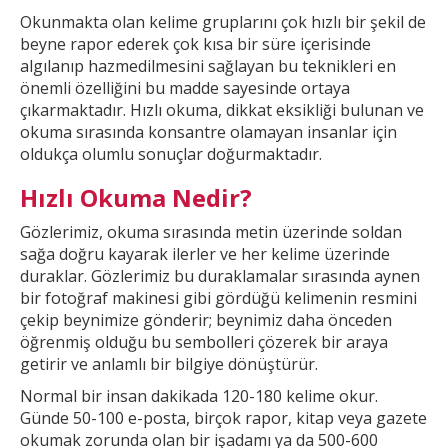
Okunmakta olan kelime gruplarını çok hızlı bir şekil
de
beyne rapor ederek çok kısa bir süre içerisinde
algılanıp hazmedilmesini sağlayan bu teknikleri en
önemli özelliğini bu madde sayesinde ortaya
çıkarmaktadır. Hızlı okuma, dikkat
eksikliği bulunan ve
okuma sırasında konsantre olamayan insanlar için
oldukça olumlu sonuçlar doğurmaktadır.
Hızlı Okuma Nedir?
Gözlerimiz, okuma sırasında metin üzerinde soldan
sağa doğru kayarak ilerler ve
her kelime üzerinde
duraklar. Gözlerimiz bu duraklamalar sırasında aynen
bir fotoğraf makinesi gibi gördüğü kelimenin resmini
çekip beynimize gönderir; beynimiz daha önceden
öğrenmiş olduğu bu
sembolleri çözerek bir araya
getirir ve anlamlı bir bilgiye dönüştürür.
Normal bir insan dakikada 120-180 kelime okur.
Günde 50-100 e-posta, birçok rapor, kitap veya gazete
okumak
zorunda olan bir işadamı ya da 500-600