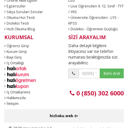
Online Akıllı Eğitim
LGS
Egzersizler
Lise Öğrencileri 9. 12. Sınıf - TYT
Sıkça Sorulan Sorular
/ YKS
Okuma Hızı Testi
Üniversite Öğrencileri - LYS -
Disleksi Testi
KPSS
Hızlı Okuma Blog
Disleksi - Öğrenme Güçlüğü
KURUMSAL
SİZİ ARAYALIM
Daha detaylı bilgilere
Öğrenci Girişi
ihtiyacınız var ise telefon
Kurum Girişi
numarası bıraktığınızda sizi
Bayi Giriş
arayabiliriz.
İş Ortaklığı
Beni Ara!
0 (850) 302 6000
İş Ortaklarımız
Hakkımızda
İletişim
hizlioku.web.tr