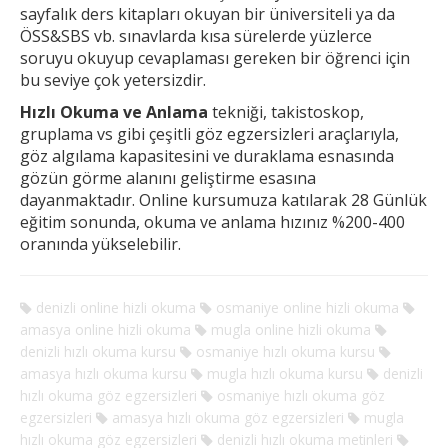
sayfalık ders kitapları okuyan bir üniversiteli ya da
ÖSS&SBS vb. sınavlarda kısa sürelerde yüzlerce
soruyu okuyup cevaplaması gereken
bir öğrenci için
bu seviye çok yetersizdir.
Hızlı Okuma ve Anlama
tekniği, takistoskop,
gruplama vs gibi çeşitli göz egzersizleri araçlarıyla,
göz algılama kapasitesini ve duraklama esnasında
gözün görme alanını geliştirme esasına
dayanmaktadır. Online kursumuza katılarak 28 Günlük
eğitim sonunda, okuma ve anlama hızınız %200-400
oranında yükselebilir.
denizli online hizli okuma
osmaniye online hizli okuma
amasya online hizli okuma
mugla online hizli okuma
denizli hızlı okuma kursu
osmaniye hızlı okuma kursu
amasya hızlı okuma kursu
mugla hızlı okuma kursu
denizli
hızlı okuma göz egzersizleri
osmaniye hızlı okuma göz
egzersizleri
amasya hızlı okuma göz egzersizleri
mugla
hızlı okuma göz egzersizleri
denizli hızlı okuma metinleri