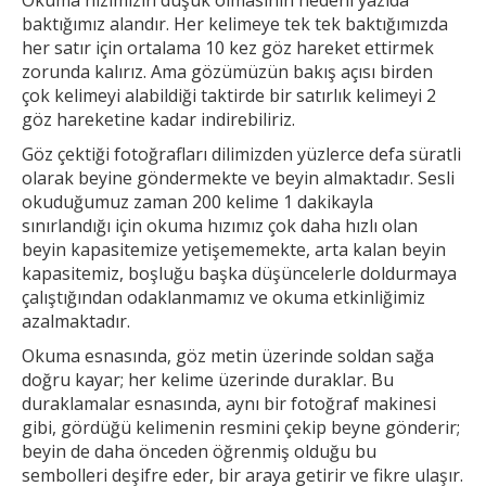
baktığımız alandır. Her
kelimeye tek tek baktığımızda
her satır için ortalama 10 kez göz hareket ettirmek
zorunda kalırız. Ama gözümüzün bakış açısı birden
çok kelimeyi alabildiği taktirde bir
satırlık kelimeyi 2
göz hareketine kadar indirebiliriz.
Göz çektiği fotoğrafları dilimizden yüzlerce defa süratli
olarak beyine göndermekte ve beyin almaktadır. Sesli
okuduğumuz zaman 200 kelime 1
dakikayla
sınırlandığı için okuma hızımız çok daha hızlı olan
beyin kapasitemize yetişememekte, arta kalan beyin
kapasitemiz, boşluğu başka düşüncelerle doldurmaya
çalıştığından odaklanmamız ve okuma etkinliğimiz
azalmaktadır.
Okuma esnasında, göz metin üzerinde soldan sağa
doğru kayar; her kelime üzerinde duraklar. Bu
duraklamalar esnasında, aynı bir fotoğraf makinesi
gibi, gördüğü kelimenin resmini çekip
beyne gönderir;
beyin de daha önceden öğrenmiş olduğu bu
sembolleri deşifre eder, bir araya getirir ve fikre ulaşır.