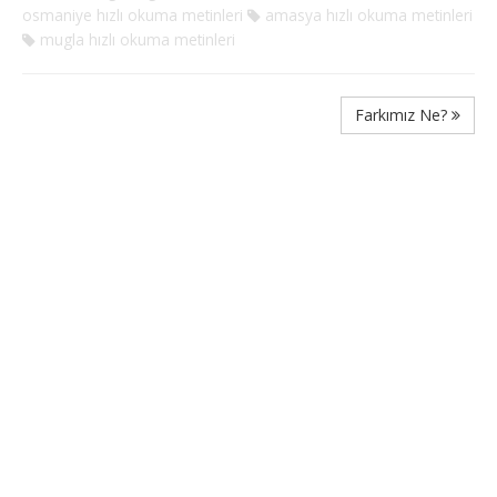
osmaniye hızlı okuma metinleri
amasya hızlı okuma metinleri
mugla hızlı okuma metinleri
Farkımız Ne?