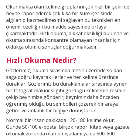
Okunmakta olan kelime gruplarını çok hızlı bir şekil
de
beyne rapor ederek çok kısa bir süre içerisinde
algılanıp hazmedilmesini sağlayan bu teknikleri en
önemli özelliğini bu madde sayesinde ortaya
çıkarmaktadır. Hızlı okuma, dikkat
eksikliği bulunan ve
okuma sırasında konsantre olamayan insanlar için
oldukça olumlu sonuçlar doğurmaktadır.
Hızlı Okuma Nedir?
Gözlerimiz, okuma sırasında metin üzerinde soldan
sağa doğru kayarak ilerler ve
her kelime üzerinde
duraklar. Gözlerimiz bu duraklamalar sırasında aynen
bir fotoğraf makinesi gibi gördüğü kelimenin resmini
çekip beynimize gönderir; beynimiz daha önceden
öğrenmiş olduğu bu
sembolleri çözerek bir araya
getirir ve anlamlı bir bilgiye dönüştürür.
Normal bir insan dakikada 120-180 kelime okur.
Günde 50-100 e-posta, birçok rapor, kitap veya gazete
okumak
zorunda olan bir işadamı ya da 500-600