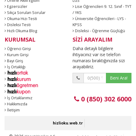
Online Akıllı Eğitim
LGS
Egzersizler
Lise Öğrencileri 9. 12. Sınıf - TYT
Sıkça Sorulan Sorular
/ YKS
Okuma Hızı Testi
Üniversite Öğrencileri - LYS -
Disleksi Testi
KPSS
Hızlı Okuma Blog
Disleksi - Öğrenme Güçlüğü
KURUMSAL
SİZİ ARAYALIM
Daha detaylı bilgilere
Öğrenci Girişi
ihtiyacınız var ise telefon
Kurum Girişi
numarası bıraktığınızda sizi
Bayi Giriş
arayabiliriz.
İş Ortaklığı
Beni Ara!
0 (850) 302 6000
İş Ortaklarımız
Hakkımızda
İletişim
hizlioku.web.tr