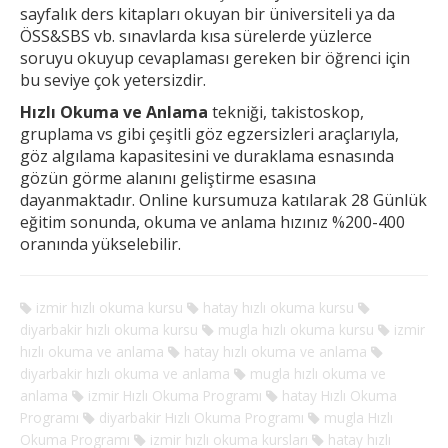
sayfalık ders kitapları okuyan bir üniversiteli ya da
ÖSS&SBS vb. sınavlarda kısa sürelerde yüzlerce
soruyu okuyup cevaplaması gereken
bir öğrenci için
bu seviye çok yetersizdir.
Hızlı Okuma ve Anlama
tekniği, takistoskop,
gruplama vs gibi çeşitli göz egzersizleri araçlarıyla,
göz algılama kapasitesini ve duraklama esnasında
gözün görme alanını geliştirme esasına
dayanmaktadır. Online kursumuza katılarak 28 Günlük
eğitim sonunda, okuma ve anlama hızınız %200-400
oranında yükselebilir.
izmir hızlı okuma kursu
hatay hızlı okuma kursu
diyarbakir hızlı okuma kursu
mugla hızlı okuma kursu
izmir
hızlı okuma ve anlama
hatay hızlı okuma ve anlama
diyarbakir hızlı okuma ve anlama
mugla hızlı okuma ve
anlama
izmir Hızlı Okuma Programı
hatay Hızlı Okuma
Programı
diyarbakir Hızlı Okuma Programı
mugla Hızlı
Okuma Programı
izmir hızlı okuma kursları
hatay hızlı