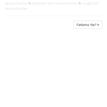
okuma kursları
diyarbakir hızlı okuma kursları
mugla hızlı
okuma kursları
Farkımız Ne?