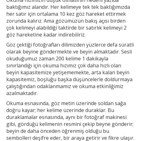
baktığımız alandır. Her
kelimeye tek tek baktığımızda
her satır için ortalama 10 kez göz hareket ettirmek
zorunda kalırız. Ama gözümüzün bakış açısı birden
çok kelimeyi alabildiği taktirde bir
satırlık kelimeyi 2
göz hareketine kadar indirebiliriz.
Göz çektiği fotoğrafları dilimizden yüzlerce defa süratli
olarak beyine göndermekte ve beyin almaktadır. Sesli
okuduğumuz zaman 200 kelime 1
dakikayla
sınırlandığı için okuma hızımız çok daha hızlı olan
beyin kapasitemize yetişememekte, arta kalan beyin
kapasitemiz, boşluğu başka düşüncelerle doldurmaya
çalıştığından odaklanmamız ve okuma etkinliğimiz
azalmaktadır.
Okuma esnasında, göz metin üzerinde soldan sağa
doğru kayar; her kelime üzerinde duraklar. Bu
duraklamalar esnasında, aynı bir fotoğraf makinesi
gibi, gördüğü kelimenin resmini çekip
beyne gönderir;
beyin de daha önceden öğrenmiş olduğu bu
sembolleri deşifre eder, bir araya getirir ve fikre ulaşır.