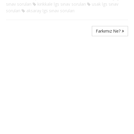
sınav soruları
kirikkale lgs sınav soruları
usak lgs sınav
soruları
aksaray lgs sınav soruları
Farkımız Ne?