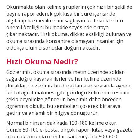
Okunmakta olan kelime gruplarını çok hızlı bir şekil
de
beyne rapor ederek çok kısa bir süre içerisinde
algılanıp hazmedilmesini sağlayan bu teknikleri en
önemli özelliğini bu madde sayesinde ortaya
çıkarmaktadır. Hızlı okuma, dikkat
eksikliği bulunan ve
okuma sırasında konsantre olamayan insanlar için
oldukça olumlu sonuçlar doğurmaktadır.
Hızlı Okuma Nedir?
Gözlerimiz, okuma sırasında metin üzerinde soldan
sağa doğru kayarak ilerler ve
her kelime üzerinde
duraklar. Gözlerimiz bu duraklamalar sırasında aynen
bir fotoğraf makinesi gibi gördüğü kelimenin resmini
çekip beynimize gönderir; beynimiz daha önceden
öğrenmiş olduğu bu
sembolleri çözerek bir araya
getirir ve anlamlı bir bilgiye dönüştürür.
Normal bir insan dakikada 120-180 kelime okur.
Günde 50-100 e-posta, birçok rapor, kitap veya gazete
okumak
zorunda olan bir işadamı ya da 500-600