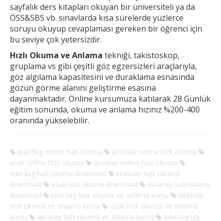
sayfalık ders kitapları okuyan bir üniversiteli ya da
ÖSS&SBS vb. sınavlarda kısa sürelerde yüzlerce
soruyu okuyup cevaplaması gereken
bir öğrenci için
bu seviye çok yetersizdir.
Hızlı Okuma ve Anlama
tekniği, takistoskop,
gruplama vs gibi çeşitli göz egzersizleri araçlarıyla,
göz algılama kapasitesini ve duraklama esnasında
gözün görme alanını geliştirme esasına
dayanmaktadır. Online kursumuza katılarak 28 Günlük
eğitim sonunda, okuma ve anlama hızınız %200-400
oranında yükselebilir.
tekirdag online hizli okuma
kirikkale online hizli okuma
usak online hizli okuma
aksaray online hizli okuma
tekirdag hızlı okuma download
kirikkale hızlı okuma
download
usak hızlı okuma download
aksaray hızlı okuma
download
tekirdag hızlı okuma ve anlama kursu
kirikkale
hızlı okuma ve anlama kursu
usak hızlı okuma ve anlama
kursu
aksaray hızlı okuma ve anlama kursu
tekirdag lgs