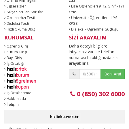
Online Akıllı Eğitim
LGS
Egzersizler
Lise Öğrencileri 9. 12. Sınıf - TYT
Sıkça Sorulan Sorular
/ YKS
Okuma Hızı Testi
Üniversite Öğrencileri - LYS -
Disleksi Testi
KPSS
Hızlı Okuma Blog
Disleksi - Öğrenme Güçlüğü
KURUMSAL
SİZİ ARAYALIM
Daha detaylı bilgilere
Öğrenci Girişi
ihtiyacınız var ise telefon
Kurum Girişi
numarası bıraktığınızda sizi
Bayi Giriş
arayabiliriz.
İş Ortaklığı
Beni Ara!
0 (850) 302 6000
İş Ortaklarımız
Hakkımızda
İletişim
hizlioku.web.tr