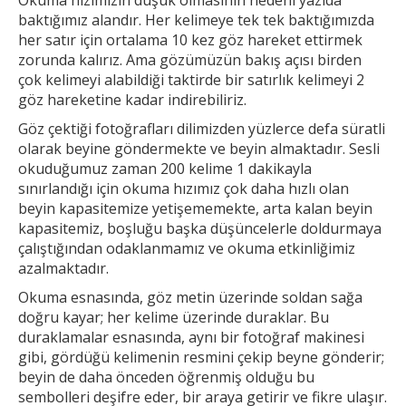
baktığımız alandır. Her
kelimeye tek tek baktığımızda
her satır için ortalama 10 kez göz hareket ettirmek
zorunda kalırız. Ama gözümüzün bakış açısı birden
çok kelimeyi alabildiği taktirde bir
satırlık kelimeyi 2
göz hareketine kadar indirebiliriz.
Göz çektiği fotoğrafları dilimizden yüzlerce defa süratli
olarak beyine göndermekte ve beyin almaktadır. Sesli
okuduğumuz zaman 200 kelime 1
dakikayla
sınırlandığı için okuma hızımız çok daha hızlı olan
beyin kapasitemize yetişememekte, arta kalan beyin
kapasitemiz, boşluğu başka düşüncelerle doldurmaya
çalıştığından odaklanmamız ve okuma etkinliğimiz
azalmaktadır.
Okuma esnasında, göz metin üzerinde soldan sağa
doğru kayar; her kelime üzerinde duraklar. Bu
duraklamalar esnasında, aynı bir fotoğraf makinesi
gibi, gördüğü kelimenin resmini çekip
beyne gönderir;
beyin de daha önceden öğrenmiş olduğu bu
sembolleri deşifre eder, bir araya getirir ve fikre ulaşır.